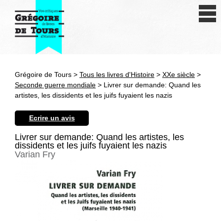
Se connecter
S'inscrire
Créer une fiche livre
Grégoire de Tours >
Tous les livres d'Histoire
>
XXe siècle
>
Antiquité
Seconde guerre mondiale
> Livrer sur demande: Quand les
artistes, les dissidents et les juifs fuyaient les nazis
Moyen Age
Ecrire un avis
Epoque moderne
Livrer sur demande: Quand les artistes, les
dissidents et les juifs fuyaient les nazis
Révolution et XIXe siècle
Varian Fry
XXe siècle
Autres civilisations
Thématiques