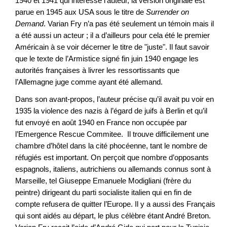
1940 et 1941 qui intéresse l’auteur, la version originale est
parue en 1945 aux USA sous le titre de
Surrender on
Demand
. Varian Fry n’a pas été seulement un témoin mais il
a été aussi un acteur ; il a d’ailleurs pour cela été le premier
Américain à se voir décerner le titre de "juste". Il faut savoir
que le texte de l’Armistice signé fin juin 1940 engage les
autorités françaises à livrer les ressortissants que
l’Allemagne juge comme ayant été allemand.
Dans son avant-propos, l’auteur précise qu’il avait pu voir en
1935 la violence des nazis à l’égard de juifs à Berlin et qu’il
fut envoyé en août 1940 en France non occupée par
l’Emergence Rescue Commitee. Il trouve difficilement une
chambre d’hôtel dans la cité phocéenne, tant le nombre de
réfugiés est important. On perçoit que nombre d’opposants
espagnols, italiens, autrichiens ou allemands connus sont à
Marseille, tel Giuseppe Emanuele Modigliani (frère du
peintre) dirigeant du parti socialiste italien qui en fin de
compte refusera de quitter l’Europe. Il y a aussi des Français
qui sont aidés au départ, le plus célèbre étant André Breton.