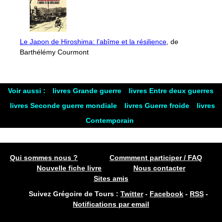
Le Japon de Hiroshima: l’abîme et la résilience
, de
Barthélémy Courmont
Voir aussi :
livres Grande guerre
livres Entre deux guerres
livres Seconde guerre mondiale
livres Guerre froide
livres
Contemporain
Qui sommes nous ?
Commment participer / FAQ
Nouvelle fiche livre
Nous contacter
Sites amis
Suivez Grégoire de Tours :
Twitter
-
Facebook
-
RSS
-
Notifications par email