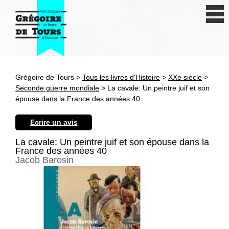
Se connecter
S'inscrire
Créer une fiche livre
Grégoire de Tours >
Tous les livres d'Histoire
>
XXe siècle
>
Antiquité
Seconde guerre mondiale
> La cavale: Un peintre juif et son
épouse dans la France des années 40
Moyen Age
Ecrire un avis
Epoque moderne
La cavale: Un peintre juif et son épouse dans la
France des années 40
Révolution et XIXe siècle
Jacob Barosin
XXe siècle
Autres civilisations
Thématiques