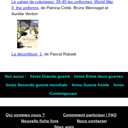
Le cahier de coloriages: 39-45 les uniformes, World War
II, the uniforms
, de Patricia Crété, Bruno Wennagel et
Aurélie Verdon
La déconfiture, 1
, de Pascal Rabaté
Voir aussi :
livres Grande guerre
livres Entre deux guerres
livres Seconde guerre mondiale
livres Guerre froide
livres
Contemporain
Qui sommes nous ?
Commment participer / FAQ
Nouvelle fiche livre
Nous contacter
Sites amis