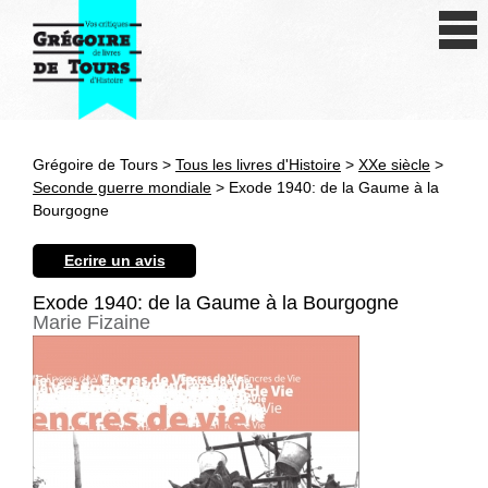
Se connecter
S'inscrire
Créer une fiche livre
Grégoire de Tours >
Tous les livres d'Histoire
>
XXe siècle
>
Antiquité
Seconde guerre mondiale
> Exode 1940: de la Gaume à la
Bourgogne
Moyen Age
Ecrire un avis
Epoque moderne
Exode 1940: de la Gaume à la Bourgogne
Marie Fizaine
Révolution et XIXe siècle
XXe siècle
Autres civilisations
Thématiques