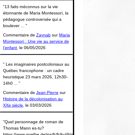
Thématiques
"13 faits méconnus sur la vie
étonnante de Maria Montessori, la
pédagogue controversée qui a
boulever ... "
Commentaire de
Zaynab
sur
Maria
Montessori : Une vie au service de
l’enfant
, le 06/05/2026
" Les imaginaires postcoloniaux au
Québec francophone : un cadre
heuristique 23 mars 2026, 12h30-
14h0 ... "
Commentaire de
Jean-Pierre
sur
Histoire de la décolonisation au
XXe siècle
, le 03/03/2026
"Quel personnage de roman de
Thomas Mann es-tu?
https://www.goethe.de/ins/fr/fr/kul/li/man/26505642-.