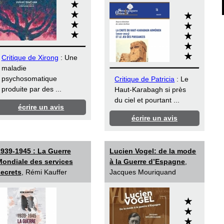
Critique de Xirong
: Une
maladie
psychosomatique
Critique de Patricia
: Le
produite par des ...
Haut-Karabagh si près
du ciel et pourtant ...
écrire un avis
écrire un avis
939-1945 : La Guerre
Lucien Vogel: de la mode
ondiale des services
à la Guerre d’Espagne
,
ecrets
, Rémi Kauffer
Jacques Mouriquand