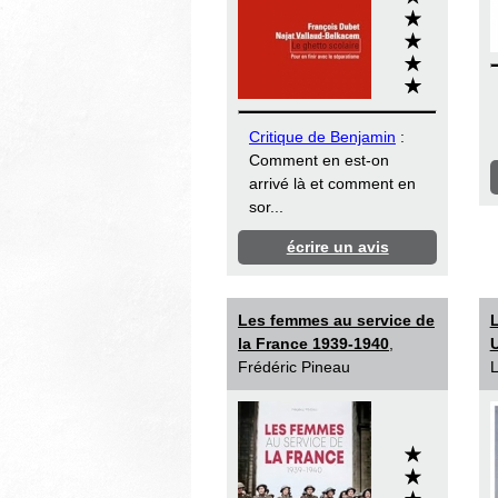
Critique de Benjamin
:
Comment en est-on
arrivé là et comment en
sor...
écrire un avis
Les femmes au service de
L
la France 1939-1940
,
U
Frédéric Pineau
L