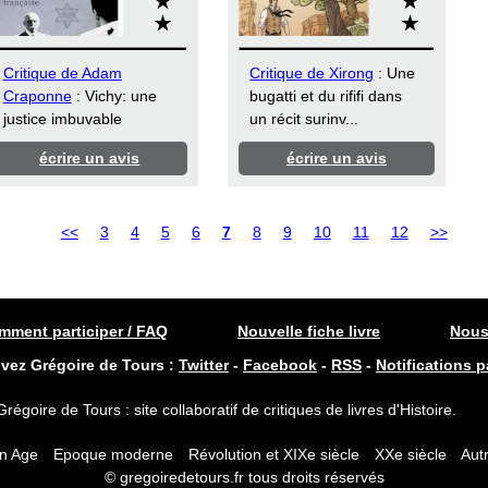
Critique de Adam
Critique de Xirong
: Une
Craponne
: Vichy: une
bugatti et du rififi dans
justice imbuvable
un récit surinv...
écrire un avis
écrire un avis
<<
3
4
5
6
7
8
9
10
11
12
>>
ment participer / FAQ
Nouvelle fiche livre
Nous
ivez Grégoire de Tours :
Twitter
-
Facebook
-
RSS
-
Notifications p
Grégoire de Tours : site collaboratif de critiques de livres d'Histoire.
n Age
Epoque moderne
Révolution et XIXe siècle
XXe siècle
Autr
© gregoiredetours.fr tous droits réservés