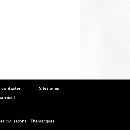
 contacter
Sites amis
ar email
es civilisations
Thématiques