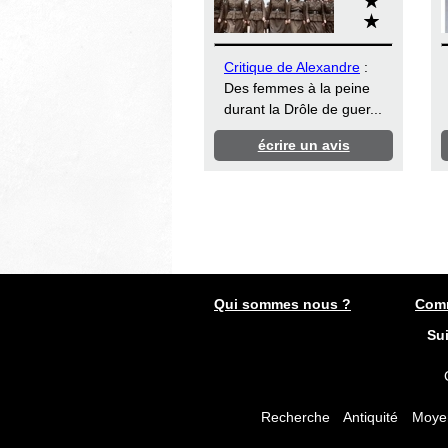
Critique de Alexandre
:
Des femmes à la peine
durant la Drôle de guer...
écrire un avis
Qui sommes nous ?
Comm
Su
Recherche
Antiquité
Moye