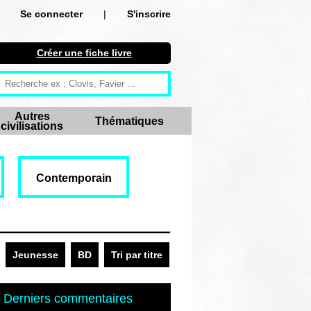
Se connecter
|
S'inscrire
Se connecter
Créer une fiche livre
S'inscrire
Créer une fiche livre
Autres
Thématiques
civilisations
Antiquité
Moyen Age
Contemporain
Epoque moderne
Révolution et XIXe siècle
XXe siècle
Jeunesse
BD
Tri par titre
Autres civilisations
Derniers commentaires