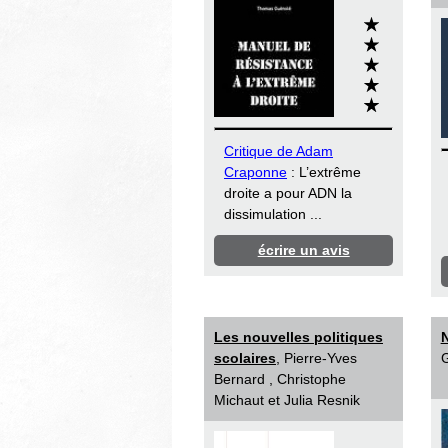
Critique de Adam
Craponne
: L’extrême
droite a pour ADN la
dissimulation ...
écrire un avis
Les nouvelles politiques
scolaires
, Pierre-Yves
G
Bernard , Christophe
Michaut et Julia Resnik