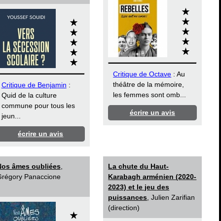
Critique de Octave
: Au
théâtre de la mémoire,
Critique de Benjamin
:
les femmes sont omb...
Quid de la culture
commune pour tous les
écrire un avis
jeun...
écrire un avis
Nos âmes oubliées
,
La chute du Haut-
régory Panaccione
Karabagh arménien (2020-
2023) et le jeu des
puissances
, Julien Zarifian
(direction)