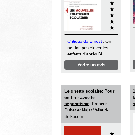
Critique de Ernest
: On
ne doit pas élever les
enfants d’après l’é...
écrire un avis
Le ghetto scolaire: Pour
1
en finir avec le
M
séparatisme
, François
s
Dubet et Najat Vallaud-
Belkacem