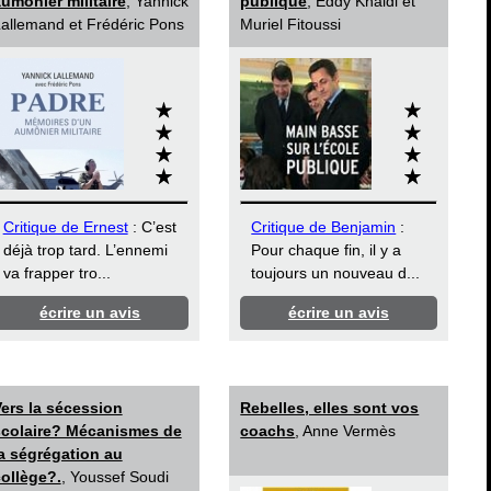
umônier militaire
, Yannick
publique
, Eddy Khaldi et
allemand et Frédéric Pons
Muriel Fitoussi
Critique de Ernest
: C’est
Critique de Benjamin
:
déjà trop tard. L’ennemi
Pour chaque fin, il y a
va frapper tro...
toujours un nouveau d...
écrire un avis
écrire un avis
ers la sécession
Rebelles, elles sont vos
scolaire? Mécanismes de
coachs
, Anne Vermès
a ségrégation au
ollège?.
, Youssef Soudi