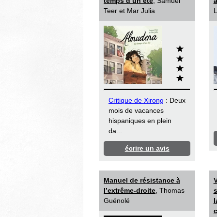
temps d’un été
, Samuel
a
Teer et Mar Julia
L
Critique de Xirong
: Deux
mois de vacances
hispaniques en plein
da...
écrire un avis
Manuel de résistance à
V
l’extrême-droite
, Thomas
Guénolé
l
c