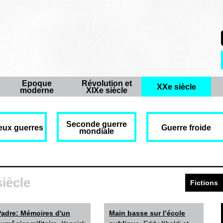
Epoque
Révolution et
XXe siècle
moderne
XIXe siècle
Seconde guerre
eux guerres
Guerre froide
mondiale
siècle
Fictions
Padre: Mémoires d'un
Main basse sur l’école