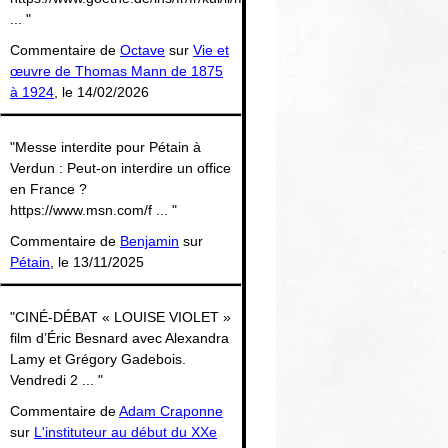
... "
Commentaire de
Octave
sur
Vie et
œuvre de Thomas Mann de 1875
à 1924
, le 14/02/2026
"Messe interdite pour Pétain à
Verdun : Peut-on interdire un office
en France ?
https://www.msn.com/f ... "
Commentaire de
Benjamin
sur
Pétain
, le 13/11/2025
"CINÉ-DÉBAT « LOUISE VIOLET »
film d’Éric Besnard avec Alexandra
Lamy et Grégory Gadebois.
Vendredi 2 ... "
Commentaire de
Adam Craponne
sur
L'instituteur au début du XXe