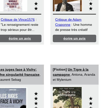
Critique de VInce1576
:
Critique de Adam
"Le renseignement reste
Craponne
: Une homme
trop sérieux pour êtr...
de presse très créatif
écrire un avis
écrire un avis
es juges face à Vichy:
[Fiction]
Un Tigre à la
ne singularité française
,
campagne
, Antona, Aranda
aurent Sebag
et Mylenium