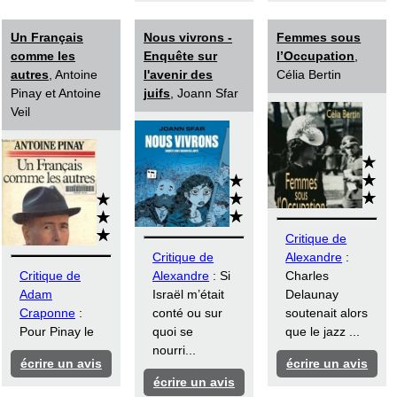
Un Français
Nous vivrons -
Femmes sous
comme les
Enquête sur
l’Occupation
,
autres
, Antoine
l'avenir des
Célia Bertin
Pinay et Antoine
juifs
, Joann Sfar
Veil
Critique de
Critique de
Alexandre
:
Critique de
Alexandre
: Si
Charles
Adam
Israël m’était
Delaunay
Craponne
:
conté ou sur
soutenait alors
Pour Pinay le
quoi se
que le jazz ...
nourri...
écrire un avis
écrire un avis
écrire un avis