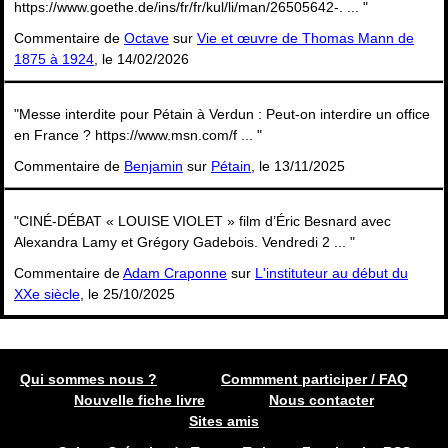
https://www.goethe.de/ins/fr/fr/kul/li/man/26505642-. ... "
Commentaire de
Octave
sur
Vie et œuvre de Thomas Mann de
1875 à 1924
, le 14/02/2026
"Messe interdite pour Pétain à Verdun : Peut-on interdire un office
en France ? https://www.msn.com/f ... "
Commentaire de
Benjamin
sur
Pétain
, le 13/11/2025
"CINÉ-DÉBAT « LOUISE VIOLET » film d’Éric Besnard avec
Alexandra Lamy et Grégory Gadebois. Vendredi 2 ... "
Commentaire de
Adam Craponne
sur
L'instituteur au début du
XXe siècle
, le 25/10/2025
Qui sommes nous ?
Commment participer / FAQ
Nouvelle fiche livre
Nous contacter
Sites amis