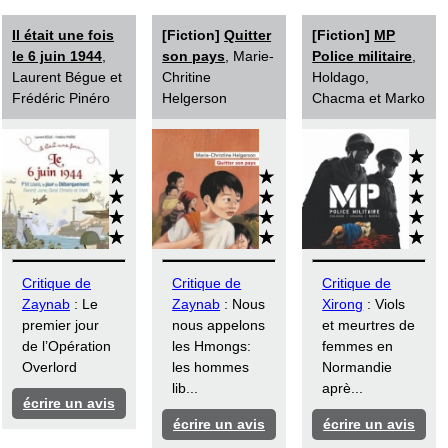
Il était une fois
[Fiction]
Quitter
[Fiction]
MP
le 6 juin 1944
,
son pays
, Marie-
Police militaire
,
Laurent Bégue et
Chritine
Holdago,
Frédéric Pinéro
Helgerson
Chacma et Marko
Critique de
Critique de
Critique de
Zaynab
: Le
Zaynab
: Nous
Xirong
: Viols
premier jour
nous appelons
et meurtres de
de l’Opération
les Hmongs:
femmes en
Overlord
les hommes
Normandie
lib...
aprè...
écrire un avis
écrire un avis
écrire un avis