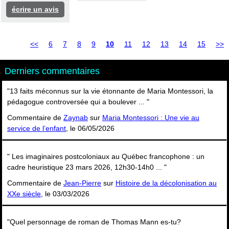
écrire un avis
<<
6
7
8
9
10
11
12
13
14
15
>>
Derniers commentaires
"13 faits méconnus sur la vie étonnante de Maria Montessori, la
pédagogue controversée qui a boulever ... "
Commentaire de
Zaynab
sur
Maria Montessori : Une vie au
service de l’enfant
, le 06/05/2026
" Les imaginaires postcoloniaux au Québec francophone : un
cadre heuristique 23 mars 2026, 12h30-14h0 ... "
Commentaire de
Jean-Pierre
sur
Histoire de la décolonisation au
XXe siècle
, le 03/03/2026
"Quel personnage de roman de Thomas Mann es-tu?