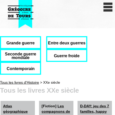
Se connecter
S'inscrire
Créer une fiche livre
Antiquité
Grande guerre
Entre deux guerres
Moyen Age
Seconde guerre
Guerre froide
mondiale
Epoque moderne
Contemporain
Révolution et XIXe siècle
Tous les livres d'Histoire
> XXe siècle
XXe siècle
Tous les livres XXe siècle
Autres civilisations
Atlas
[Fiction]
Les
D-DAY: jeu des 7
Thématiques
géographique
compagnons de
familles, happy