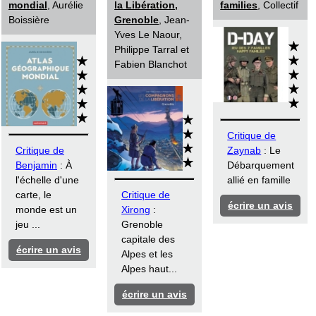
mondial
, Aurélie
la Libération,
families
, Collectif
Boissière
Grenoble
, Jean-
Yves Le Naour,
Philippe Tarral et
Fabien Blanchot
Critique de
Critique de
Zaynab
: Le
Benjamin
: À
Débarquement
l'échelle d'une
allié en famille
carte, le
Critique de
écrire un avis
monde est un
Xirong
:
jeu ...
Grenoble
capitale des
écrire un avis
Alpes et les
Alpes haut...
écrire un avis