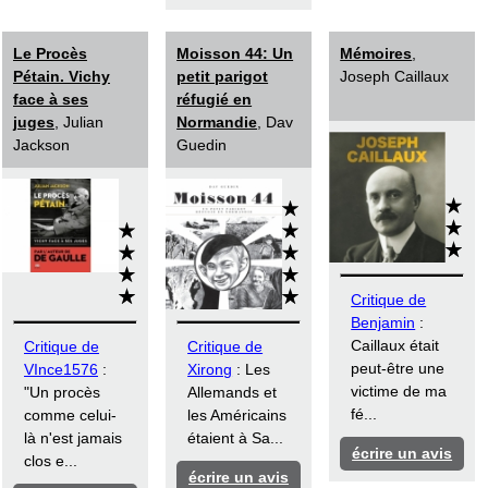
Le Procès
Moisson 44: Un
Mémoires
,
Pétain. Vichy
petit parigot
Joseph Caillaux
face à ses
réfugié en
juges
, Julian
Normandie
, Dav
Jackson
Guedin
Critique de
Benjamin
:
Caillaux était
Critique de
Critique de
peut-être une
VInce1576
:
Xirong
: Les
victime de ma
"Un procès
Allemands et
fé...
comme celui-
les Américains
là n'est jamais
étaient à Sa...
écrire un avis
clos e...
écrire un avis