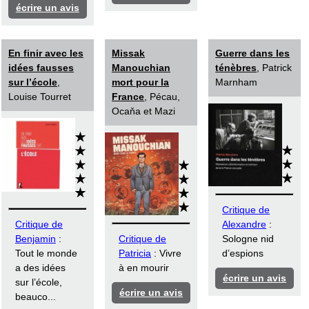
écrire un avis
En finir avec les
Missak
Guerre dans les
idées fausses
Manouchian
ténèbres
, Patrick
sur l’école
,
mort pour la
Marnham
Louise Tourret
France
, Pécau,
Ocaňa et Mazi
Critique de
Critique de
Alexandre
:
Benjamin
:
Critique de
Sologne nid
Tout le monde
Patricia
: Vivre
d’espions
a des idées
à en mourir
écrire un avis
sur l’école,
écrire un avis
beauco...