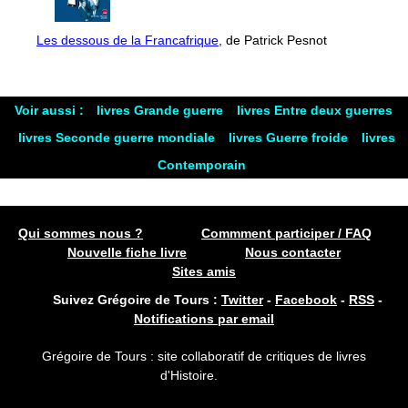
Les dessous de la Francafrique
, de Patrick Pesnot
Voir aussi :
livres Grande guerre
livres Entre deux guerres
livres Seconde guerre mondiale
livres Guerre froide
livres
Contemporain
Qui sommes nous ?
Commment participer / FAQ
Nouvelle fiche livre
Nous contacter
Sites amis
Suivez Grégoire de Tours :
Twitter
-
Facebook
-
RSS
-
Notifications par email
Grégoire de Tours : site collaboratif de critiques de livres
d'Histoire.