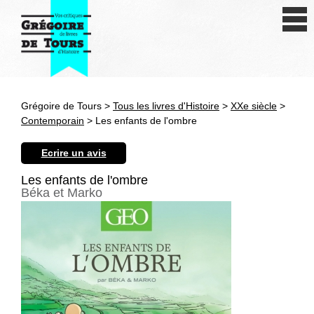
Se connecter
S'inscrire
Créer une fiche livre
Grégoire de Tours >
Tous les livres d'Histoire
>
XXe siècle
>
Antiquité
Contemporain
> Les enfants de l'ombre
Moyen Age
Ecrire un avis
Epoque moderne
Les enfants de l'ombre
Béka et Marko
Révolution et XIXe siècle
XXe siècle
Autres civilisations
Thématiques