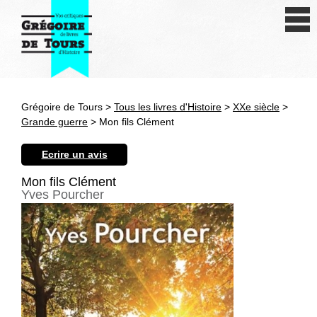
Se connecter
S'inscrire
Créer une fiche livre
Grégoire de Tours >
Tous les livres d'Histoire
>
XXe siècle
>
Antiquité
Grande guerre
> Mon fils Clément
Moyen Age
Ecrire un avis
Epoque moderne
Mon fils Clément
Yves Pourcher
Révolution et XIXe siècle
XXe siècle
Autres civilisations
Thématiques