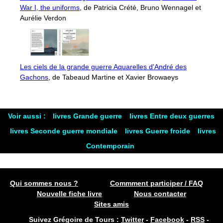
War I, the uniforms
, de Patricia Crété, Bruno Wennagel et
Aurélie Verdon
Les ciels de la grande guerre Aquarelles d'André des
Gachons
, de Tabeaud Martine et Xavier Browaeys
Voir aussi :
livres Grande guerre
livres Entre deux guerres
livres Seconde guerre mondiale
livres Guerre froide
livres
Contemporain
Qui sommes nous ?
Commment participer / FAQ
Nouvelle fiche livre
Nous contacter
Sites amis
Suivez Grégoire de Tours :
Twitter
-
Facebook
-
RSS
-