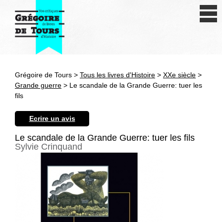
Se connecter
S'inscrire
Créer une fiche livre
Grégoire de Tours >
Tous les livres d'Histoire
>
XXe siècle
>
Antiquité
Grande guerre
> Le scandale de la Grande Guerre: tuer les
fils
Moyen Age
Ecrire un avis
Epoque moderne
Le scandale de la Grande Guerre: tuer les fils
Sylvie Crinquand
Révolution et XIXe siècle
XXe siècle
Autres civilisations
Thématiques