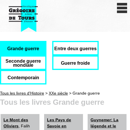
Se connecter
S'inscrire
Créer une fiche livre
Antiquité
Grande guerre
Entre deux guerres
Moyen Age
Seconde guerre
Guerre froide
mondiale
Epoque moderne
Contemporain
Révolution et XIXe siècle
Tous les livres d'Histoire
>
XXe siècle
> Grande guerre
XXe siècle
Tous les livres Grande guerre
Autres civilisations
Le Mont des
Les Pays de
Guynemer: La
Thématiques
Oliviers
, Falih
Savoie en
légende et le