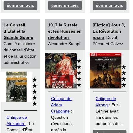
écrire un avis
écrire un avis
écrire un avis
Le Conseil
1917 la Russie
[Fiction]
Jour J,
d’État et la
et les Russes en
La Révolution
Grande Guerre
,
révolution
,
russe
, Duval,
Comité d’histoire
Alexandre Sumpf
Pécau et Calvez
du conseil d’état
et de la juridiction
administrative
Critique de
Critique de
Adam
Xirong
: Et si
Craponne
:
Lénine avait
Critique de
Question
fini dans les
Alexandre
: Le
révolutions,
poubelles de...
Conseil d’État
après la