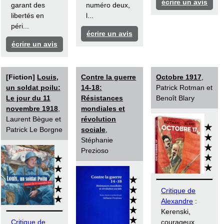
écrire un avis
garant des
numéro deux,
libertés en
l...
péri...
écrire un avis
écrire un avis
[Fiction]
Louis,
Contre la guerre
Octobre 1917
,
un soldat poilu:
14-18:
Patrick Rotman et
Le jour du 11
Résistances
Benoît Blary
novembre 1918
,
mondiales et
Laurent Bègue et
révolution
Patrick Le Borgne
sociale
,
Stéphanie
Prezioso
Critique de
Alexandre
:
Kerenski,
Critique de
courageux