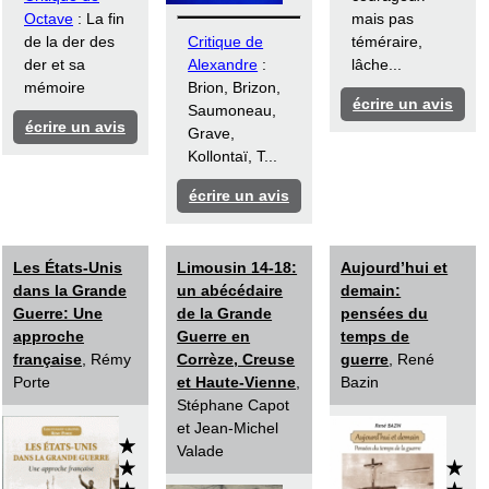
Octave
: La fin
mais pas
de la der des
Critique de
téméraire,
der et sa
Alexandre
:
lâche...
mémoire
Brion, Brizon,
écrire un avis
Saumoneau,
écrire un avis
Grave,
Kollontaï, T...
écrire un avis
Les États-Unis
Limousin 14-18:
Aujourd’hui et
dans la Grande
un abécédaire
demain:
Guerre: Une
de la Grande
pensées du
approche
Guerre en
temps de
française
, Rémy
Corrèze, Creuse
guerre
, René
Porte
et Haute-Vienne
,
Bazin
Stéphane Capot
et Jean-Michel
Valade