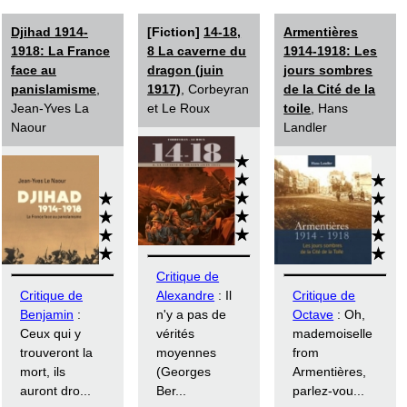
Djihad 1914-
[Fiction]
14-18,
Armentières
1918: La France
8 La caverne du
1914-1918: Les
face au
dragon (juin
jours sombres
panislamisme
,
1917)
, Corbeyran
de la Cité de la
Jean-Yves La
et Le Roux
toile
, Hans
Naour
Landler
Critique de
Critique de
Alexandre
: Il
Critique de
Benjamin
:
n'y a pas de
Octave
: Oh,
Ceux qui y
vérités
mademoiselle
trouveront la
moyennes
from
mort, ils
(Georges
Armentières,
auront dro...
Ber...
parlez-vou...