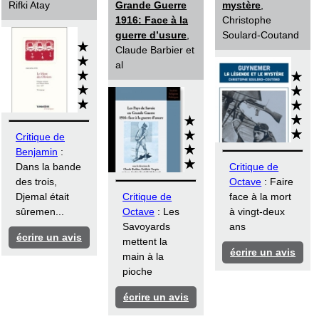
Rifki Atay
Grande Guerre
mystère
,
1916: Face à la
Christophe
guerre d’usure
,
Soulard-Coutand
Claude Barbier et
al
Critique de
Benjamin
:
Dans la bande
Critique de
des trois,
Octave
: Faire
Djemal était
Critique de
face à la mort
sûremen...
Octave
: Les
à vingt-deux
Savoyards
ans
écrire un avis
mettent la
écrire un avis
main à la
pioche
écrire un avis