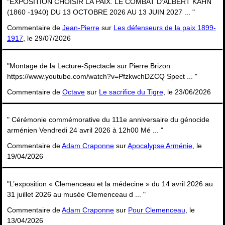
"EXPOSITION CHOISIR LA PAIX. LE COMBAT D’ALBERT KAHN
(1860 -1940) DU 13 OCTOBRE 2026 AU 13 JUIN 2027 ... "
Commentaire de
Jean-Pierre
sur
Les défenseurs de la paix 1899-
1917
, le 29/07/2026
"Montage de la Lecture-Spectacle sur Pierre Brizon
https://www.youtube.com/watch?v=PfzkwchDZCQ Spect ... "
Commentaire de
Octave
sur
Le sacrifice du Tigre
, le 23/06/2026
" Cérémonie commémorative du 111e anniversaire du génocide
arménien Vendredi 24 avril 2026 à 12h00 Mé ... "
Commentaire de
Adam Craponne
sur
Apocalypse Arménie
, le
19/04/2026
"L’exposition « Clemenceau et la médecine » du 14 avril 2026 au
31 juillet 2026 au musée Clemenceau d ... "
Commentaire de
Adam Craponne
sur
Pour Clemenceau
, le
13/04/2026