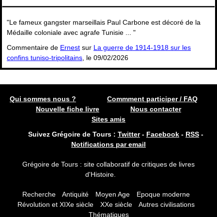
"Le fameux gangster marseillais Paul Carbone est décoré de la
Médaille coloniale avec agrafe Tunisie ... "
Commentaire de
Ernest
sur
La guerre de 1914-1918 sur les
confins tuniso-tripolitains
, le 09/02/2026
Qui sommes nous ?
Commment participer / FAQ
Nouvelle fiche livre
Nous contacter
Sites amis
Suivez Grégoire de Tours :
Twitter
-
Facebook
-
RSS
-
Notifications par email
Grégoire de Tours : site collaboratif de critiques de livres
d'Histoire.
Recherche
Antiquité
Moyen Age
Epoque moderne
Révolution et XIXe siècle
XXe siècle
Autres civilisations
Thématiques