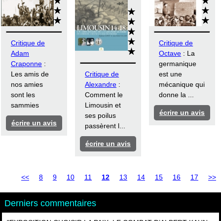
Critique de
Critique de
Adam
Octave
: La
Craponne
:
germanique
Les amis de
Critique de
est une
nos amies
Alexandre
:
mécanique qui
sont les
Comment le
donne la ...
sammies
Limousin et
écrire un avis
ses poilus
écrire un avis
passèrent l...
écrire un avis
<<
8
9
10
11
12
13
14
15
16
17
>>
Derniers commentaires