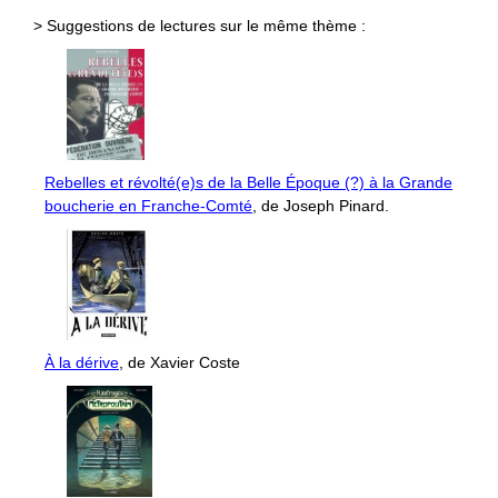
> Suggestions de lectures sur le même thème :
Rebelles et révolté(e)s de la Belle Époque (?) à la Grande
boucherie en Franche-Comté
, de Joseph Pinard.
À la dérive
, de Xavier Coste