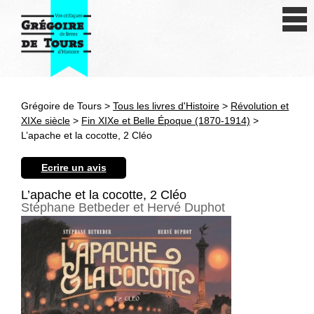
Se connecter
S'inscrire
Créer une fiche livre
Grégoire de Tours >
Tous les livres d'Histoire
>
Révolution et
Antiquité
XIXe siècle
>
Fin XIXe et Belle Époque (1870-1914)
>
L’apache et la cocotte, 2 Cléo
Moyen Age
Ecrire un avis
Epoque moderne
L’apache et la cocotte, 2 Cléo
Stéphane Betbeder et Hervé Duphot
Révolution et XIXe siècle
XXe siècle
Autres civilisations
Thématiques