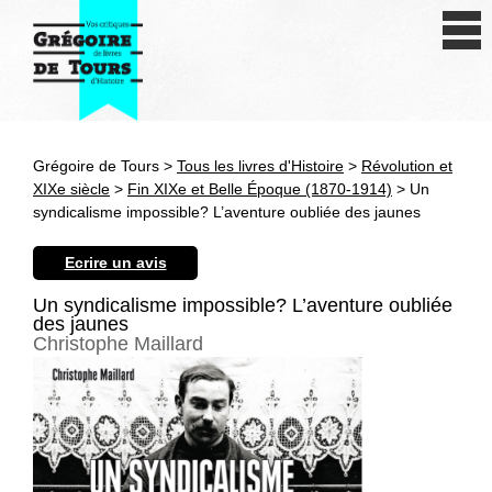
Se connecter
S'inscrire
Créer une fiche livre
Grégoire de Tours >
Tous les livres d'Histoire
>
Révolution et
Antiquité
XIXe siècle
>
Fin XIXe et Belle Époque (1870-1914)
> Un
syndicalisme impossible? L’aventure oubliée des jaunes
Moyen Age
Ecrire un avis
Epoque moderne
Un syndicalisme impossible? L’aventure oubliée
des jaunes
Révolution et XIXe siècle
Christophe Maillard
XXe siècle
Autres civilisations
Thématiques