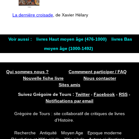
La dernière croisade
, de Xavier Hélary
Voir aussi :
livres Haut moyen âge (476-1000)
livres Bas
moyen âge (1000-1492)
Qui sommes nous ?
Commment participer / FAQ
Nouvelle fiche livre
Nous contacter
Sites amis
Suivez Grégoire de Tours :
Twitter
-
Facebook
-
RSS
-
Notifications par email
Grégoire de Tours : site collaboratif de critiques de livres
d'Histoire.
Recherche
Antiquité
Moyen Age
Epoque moderne