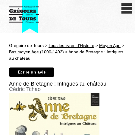
Se connecter
S'inscrire
Créer une fiche livre
Grégoire de Tours >
Tous les livres d'Histoire
>
Moyen Age
>
Antiquité
Bas moyen âge (1000-1492)
> Anne de Bretagne : Intrigues
au château
Moyen Age
Ecrire un avis
Epoque moderne
Anne de Bretagne : Intrigues au château
Cédric Tchao
Révolution et XIXe siècle
XXe siècle
Autres civilisations
Thématiques