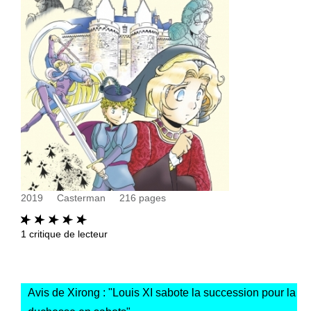
2019
Casterman
216
pages
1
critique de lecteur
Avis de Xirong : "
Louis XI sabote la succession pour la