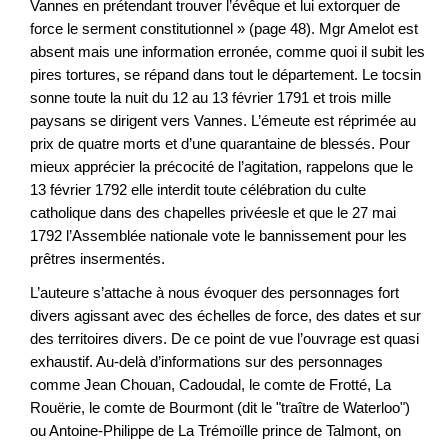
Vannes en prétendant trouver l’évêque et lui extorquer de
force le serment constitutionnel » (page 48). Mgr Amelot est
absent mais une information erronée, comme quoi il subit les
pires tortures, se répand dans tout le département. Le tocsin
sonne toute la nuit du 12 au 13 février 1791 et trois mille
paysans se dirigent vers Vannes. L’émeute est réprimée au
prix de quatre morts et d’une quarantaine de blessés. Pour
mieux apprécier la précocité de l’agitation, rappelons que le
13 février 1792 elle interdit toute célébration du culte
catholique dans des chapelles privéesle et que le 27 mai
1792 l’Assemblée nationale vote le bannissement pour les
prêtres insermentés.
L’auteure s’attache à nous évoquer des personnages fort
divers agissant avec des échelles de force, des dates et sur
des territoires divers. De ce point de vue l’ouvrage est quasi
exhaustif. Au-delà d’informations sur des personnages
comme Jean Chouan, Cadoudal, le comte de Frotté, La
Rouërie, le comte de Bourmont (dit le "traître de Waterloo")
ou Antoine-Philippe de La Trémoïlle prince de Talmont, on