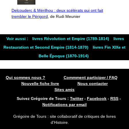
Delcouderc & Mérilhou : deux scélérats qui ont fait
trembler le Périgord
, de Rudi Meunier
Voir aussi :
livres Révolution et Empire (1789-1814)
livres
Restauration et Second Empire (1814-1870)
livres Fin XIXe et
Belle Époque (1870-1914)
Qui sommes nous ?
Commment participer / FAQ
Nouvelle fiche livre
Nous contacter
Sites amis
Suivez Grégoire de Tours :
Twitter
-
Facebook
-
RSS
-
Notifications par email
Grégoire de Tours : site collaboratif de critiques de livres
d'Histoire.