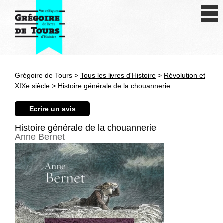
Se connecter
S'inscrire
Créer une fiche livre
Grégoire de Tours >
Tous les livres d'Histoire
>
Révolution et
Antiquité
XIXe siècle
> Histoire générale de la chouannerie
Moyen Age
Ecrire un avis
Epoque moderne
Histoire générale de la chouannerie
Anne Bernet
Révolution et XIXe siècle
XXe siècle
Autres civilisations
Thématiques