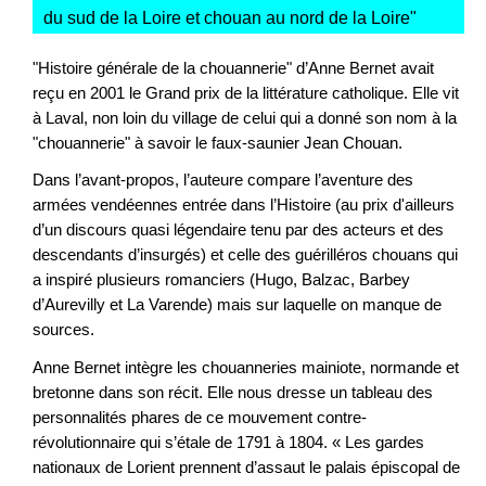
du sud de la Loire et chouan au nord de la Loire
"
"Histoire générale de la chouannerie" d’Anne Bernet avait
reçu en 2001 le Grand prix de la littérature catholique. Elle vit
à Laval, non loin du village de celui qui a donné son nom à la
"chouannerie" à savoir le faux-saunier Jean Chouan.
Dans l’avant-propos, l’auteure compare l’aventure des
armées vendéennes entrée dans l’Histoire (au prix d'ailleurs
d’un discours quasi légendaire tenu par des acteurs et des
descendants d’insurgés) et celle des guérilléros chouans qui
a inspiré plusieurs romanciers (Hugo, Balzac, Barbey
d’Aurevilly et La Varende) mais sur laquelle on manque de
sources.
Anne Bernet intègre les chouanneries mainiote, normande et
bretonne dans son récit. Elle nous dresse un tableau des
personnalités phares de ce mouvement contre-
révolutionnaire qui s’étale de 1791 à 1804. « Les gardes
nationaux de Lorient prennent d’assaut le palais épiscopal de