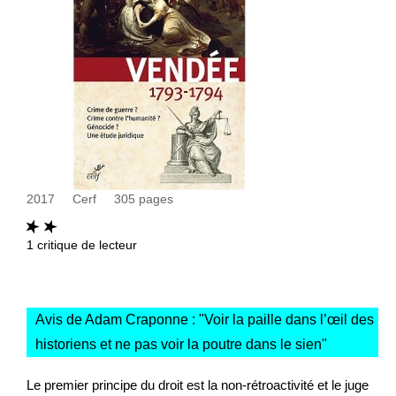
2017
Cerf
305
pages
1
critique de lecteur
Avis de Adam Craponne : "
Voir la paille dans l’œil des
historiens et ne pas voir la poutre dans le sien
"
Le premier principe du droit est la non-rétroactivité et le juge