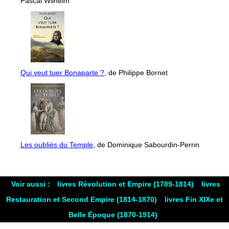
Pascal Wilhelm
Qui veut tuer Bonaparte ?
, de Philippe Bornet
Les oubliés du Temple
, de Dominique Sabourdin-Perrin
Voir aussi :
livres Révolution et Empire (1789-1814)
livres
Restauration et Second Empire (1814-1870)
livres Fin XIXe et
Belle Époque (1870-1914)