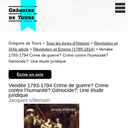
Se connecter
S'inscrire
Créer une fiche livre
Grégoire de Tours >
Tous les livres d'Histoire
>
Révolution et
Antiquité
XIXe siècle
>
Révolution et Empire (1789-1814)
> Vendée
1793-1794 Crime de guerre? Crime contre l’humanité?
Moyen Age
Génocide?: Une étude juridique
Epoque moderne
Ecrire un avis
Révolution et XIXe siècle
Vendée 1793-1794 Crime de guerre? Crime
contre l’humanité? Génocide?: Une étude
juridique
XXe siècle
Jacques Villemain
Autres civilisations
Thématiques