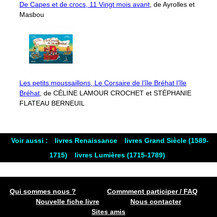
De Capes et de crocs, 11 Vingt mois avant
, de Ayrolles et
Masbou
Les petits moussaillons, Le Corsaire de l’île Bréhat l’île
Bréhat
, de CÉLINE LAMOUR CROCHET et STÉPHANIE
FLATEAU BERNEUIL
Voir aussi :
livres Renaissance
livres Grand Siècle (1589-
1715)
livres Lumières (1715-1789)
Qui sommes nous ?
Commment participer / FAQ
Nouvelle fiche livre
Nous contacter
Sites amis