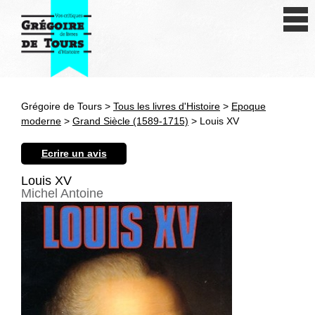
Se connecter
S'inscrire
Créer une fiche livre
Grégoire de Tours >
Tous les livres d'Histoire
>
Epoque
Antiquité
moderne
>
Grand Siècle (1589-1715)
> Louis XV
Moyen Age
Ecrire un avis
Epoque moderne
Louis XV
Michel Antoine
Révolution et XIXe siècle
XXe siècle
Autres civilisations
Thématiques