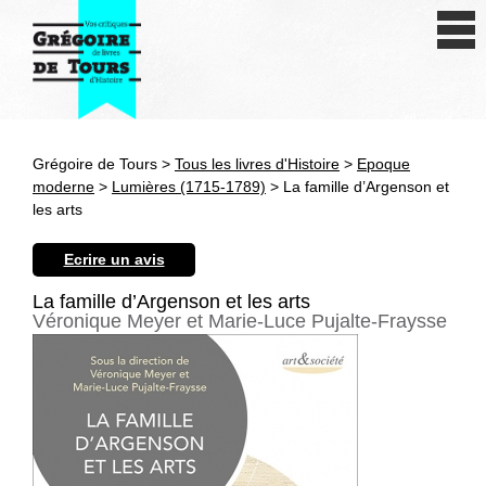
Se connecter
S'inscrire
Créer une fiche livre
Grégoire de Tours >
Tous les livres d'Histoire
>
Epoque
Antiquité
moderne
>
Lumières (1715-1789)
> La famille d’Argenson et
les arts
Moyen Age
Ecrire un avis
Epoque moderne
La famille d’Argenson et les arts
Véronique Meyer et Marie-Luce Pujalte-Fraysse
Révolution et XIXe siècle
XXe siècle
Autres civilisations
Thématiques