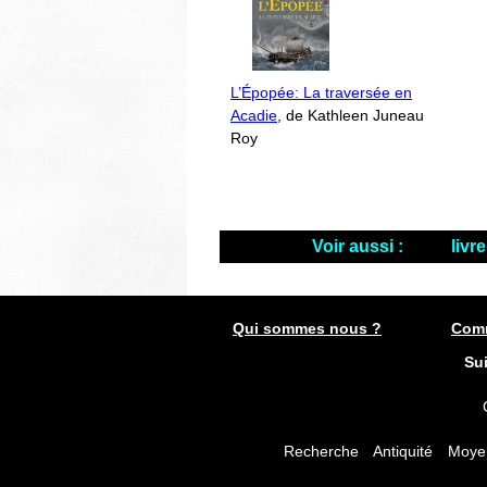
L’Épopée: La traversée en
Acadie
, de Kathleen Juneau
Roy
Voir aussi :
livr
Qui sommes nous ?
Comm
Su
Recherche
Antiquité
Moye