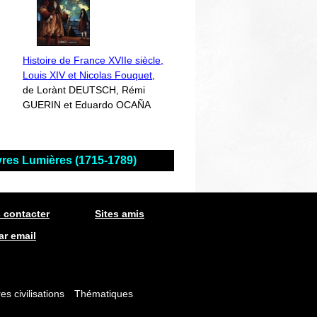
Histoire de France XVIIe siècle,
Louis XIV et Nicolas Fouquet
,
de Lorànt DEUTSCH, Rémi
GUERIN et Eduardo OCAÑA
ivres Lumières (1715-1789)
 contacter
Sites amis
ar email
es civilisations
Thématiques