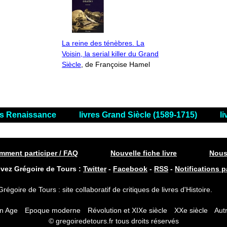
La reine des ténèbres. La
Voisin, la serial killer du Grand
Siècle
, de Françoise Hamel
es Renaissance
livres Grand Siècle (1589-1715)
l
ment participer / FAQ
Nouvelle fiche livre
Nous
ivez Grégoire de Tours :
Twitter
-
Facebook
-
RSS
-
Notifications p
Grégoire de Tours : site collaboratif de critiques de livres d'Histoire.
n Age
Epoque moderne
Révolution et XIXe siècle
XXe siècle
Autr
© gregoiredetours.fr tous droits réservés