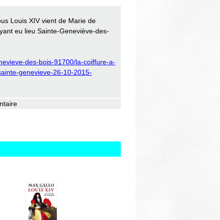
Thématiques
ous Louis XIV vient de Marie de
ant eu lieu Sainte-Geneviève-des-
enevieve-des-bois-91700/la-coiffure-a-
-sainte-genevieve-26-10-2015-
ntaire