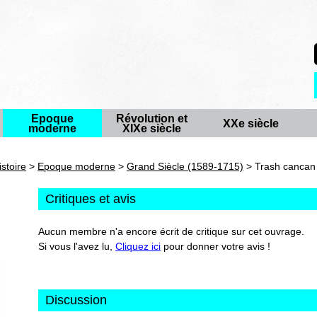
Epoque
Révolution et
XXe siècle
moderne
XIXe siècle
istoire
>
Epoque moderne
>
Grand Siècle (1589-1715)
> Trash cancan -
Critiques et avis
Aucun membre n'a encore écrit de critique sur cet ouvrage.
Si vous l'avez lu,
Cliquez ici
pour donner votre avis !
Discussion