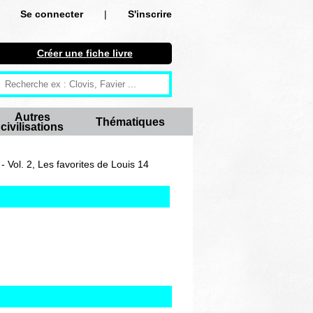
Se connecter
|
S'inscrire
Se connecter
Créer une fiche livre
S'inscrire
Créer une fiche livre
Autres
Thématiques
civilisations
Antiquité
Moyen Age
 Vol. 2, Les favorites de Louis 14
Epoque moderne
Révolution et XIXe siècle
XXe siècle
Autres civilisations