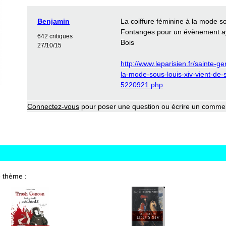
Benjamin
La coiffure féminine à la mode s
Fontanges pour un évènement ay
642 critiques
Bois
27/10/15
http://www.leparisien.fr/sainte-g
la-mode-sous-louis-xiv-vient-de
5220921.php
Connectez-vous
pour poser une question ou écrire un comme
 thème :