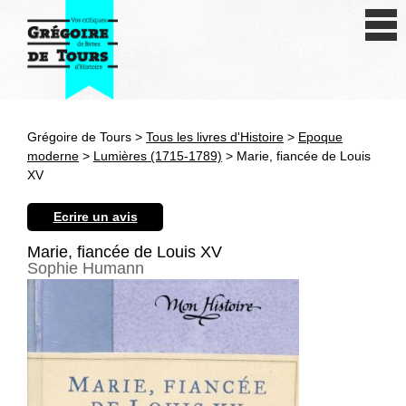
Se connecter
S'inscrire
Créer une fiche livre
Grégoire de Tours >
Tous les livres d'Histoire
>
Epoque
Antiquité
moderne
>
Lumières (1715-1789)
> Marie, fiancée de Louis
XV
Moyen Age
Ecrire un avis
Epoque moderne
Marie, fiancée de Louis XV
Sophie Humann
Révolution et XIXe siècle
XXe siècle
Autres civilisations
Thématiques