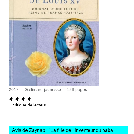
2017
Gallimard jeunesse
128
pages
1
critique de lecteur
Avis de Zaynab : "
La fille de l’inventeur du baba