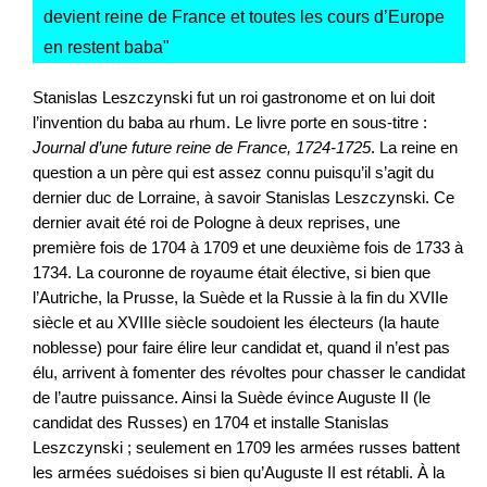
devient reine de France et toutes les cours d’Europe
en restent baba
"
Stanislas Leszczynski fut un roi gastronome et on lui doit
l’invention du baba au rhum. Le livre porte en sous-titre :
Journal d’une future reine de France, 1724-1725
. La reine en
question a un père qui est assez connu puisqu’il s’agit du
dernier duc de Lorraine, à savoir Stanislas Leszczynski. Ce
dernier avait été roi de Pologne à deux reprises, une
première fois de 1704 à 1709 et une deuxième fois de 1733 à
1734. La couronne de royaume était élective, si bien que
l’Autriche, la Prusse, la Suède et la Russie à la fin du XVIIe
siècle et au XVIIIe siècle soudoient les électeurs (la haute
noblesse) pour faire élire leur candidat et, quand il n’est pas
élu, arrivent à fomenter des révoltes pour chasser le candidat
de l’autre puissance. Ainsi la Suède évince Auguste II (le
candidat des Russes) en 1704 et installe Stanislas
Leszczynski ; seulement en 1709 les armées russes battent
les armées suédoises si bien qu’Auguste II est rétabli. À la