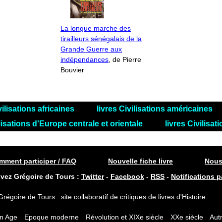
La longue marche des
tirailleurs sénégalais de la
Grande Guerre aux
indépendances
, de Pierre
Bouvier
vilisations africaines
livres Civilisations américaines
ilisations d'Europe centrale et orientale
livres Civilisa
ment participer / FAQ
Nouvelle fiche livre
Nous
ivez Grégoire de Tours :
Twitter
-
Facebook
-
RSS
-
Notifications p
Grégoire de Tours : site collaboratif de critiques de livres d'Histoire.
n Age
Epoque moderne
Révolution et XIXe siècle
XXe siècle
Autr