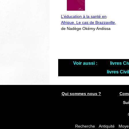
L’éducation à la santé en
Afrique. Le cas de Brazzaville
,
de Nadège Okémy Andissa
Voir aussi :
livres Ci
livres Civ
Qui sommes nous ?
Comm
Su
Recherche
Antiquité
Moye