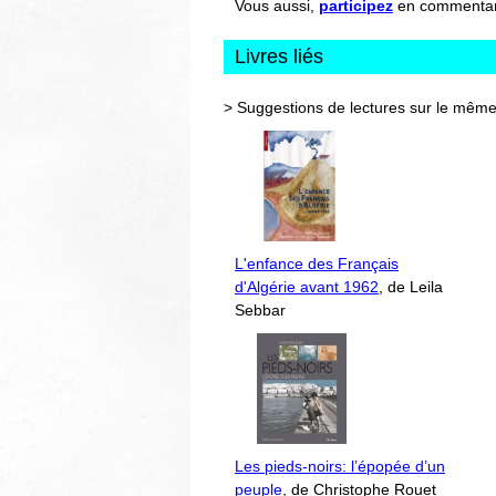
Vous aussi,
participez
en commentant 
Livres liés
> Suggestions de lectures sur le même
L'enfance des Français
d'Algérie avant 1962
, de Leila
Sebbar
Les pieds-noirs: l’épopée d’un
peuple
, de Christophe Rouet