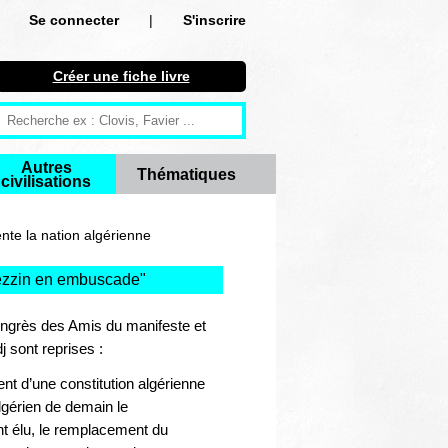
Se connecter
|
S'inscrire
Se connecter
Créer une fiche livre
S'inscrire
Créer une fiche livre
Autres
Thématiques
civilisations
Antiquité
Moyen Age
nte la nation algérienne
Epoque moderne
uezzin en embuscade
"
Révolution et XIXe siècle
ongrès des Amis du manifeste et
 sont reprises :
XXe siècle
ent d’une constitution algérienne
Autres civilisations
lgérien de demain le
 élu, le remplacement du