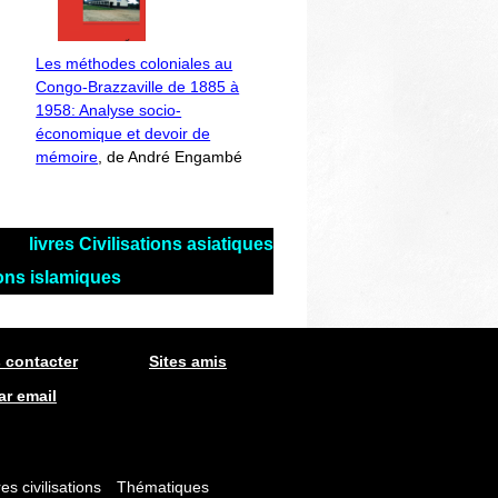
Les méthodes coloniales au
Congo-Brazzaville de 1885 à
1958: Analyse socio-
économique et devoir de
mémoire
, de André Engambé
livres Civilisations asiatiques
tions islamiques
 contacter
Sites amis
ar email
es civilisations
Thématiques