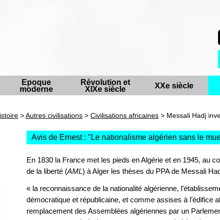
Epoque
Révolution et
XXe siècle
moderne
XIXe siècle
istoire
>
Autres civilisations
>
Civilisations africaines
> Messali Hadj inve
Avis de Ernest : "
Le nationalisme algérien sans le m
En 1830 la France met les pieds en Algérie et en 1945, au c
de la liberté (
AML
) à Alger les thèses du PPA de Messali Hadj
« la reconnaissance de la nationalité algérienne, l’établissem
démocratique et républicaine, et comme assises à l’édifice a
remplacement des Assemblées algériennes par un Parlement