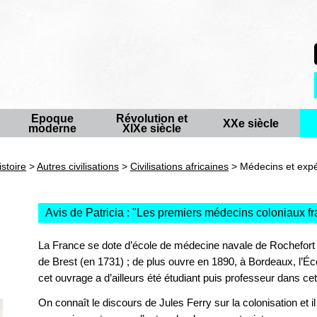
Epoque
Révolution et
XXe siècle
moderne
XIXe siècle
istoire
>
Autres civilisations
>
Civilisations africaines
> Médecins et expéd
Avis de Patricia : "
Les premiers médecins coloniaux fr
La France se dote d’école de médecine navale de Rochefort 
de Brest (en 1731) ; de plus ouvre en 1890, à Bordeaux, l’Éco
cet ouvrage a d’ailleurs été étudiant puis professeur dans ce
On connaît le discours de Jules Ferry sur la colonisation et il