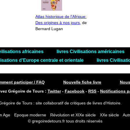
Atlas historique de l’Afrique:
Des origines à nos jours
, de
Bernard Lugan
vilisations africaines
livres Civilisations américaines
ilisations d'Europe centrale et orientale
livres Civilisa
ment participer / FAQ
Nouvelle fiche livre
Nous
ivez Grégoire de Tours :
Twitter
-
Facebook
-
RSS
-
Notifications p
Grégoire de Tours : site collaboratif de critiques de livres d'Histoire.
n Age
Epoque moderne
Révolution et XIXe siècle
XXe siècle
Autr
© gregoiredetours.fr tous droits réservés