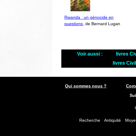
Rwanda : un génocide en
questions
, de Bernard Lugan
Voir aussi :
livres Ci
livres Civ
Qui sommes nous ?
Comm
Su
Recherche
Antiquité
Moye