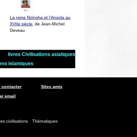
La reine Nzingha et l’Angola au
XVIIe siècle
, de Jean-Michel
Deveau
livres Civilisations asiatiques
tions islamiques
 contacter
Sites amis
ar email
es civilisations
Thématiques