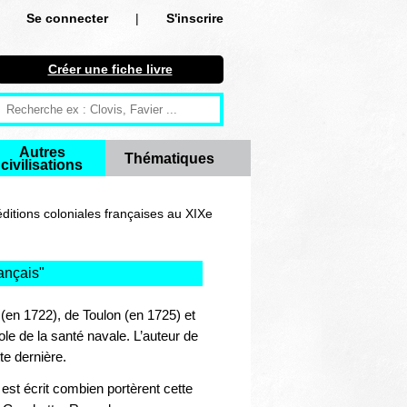
Se connecter
|
S'inscrire
Se connecter
Créer une fiche livre
S'inscrire
Créer une fiche livre
Autres
Thématiques
civilisations
Antiquité
Moyen Age
itions coloniales françaises au XIXe
Epoque moderne
ançais
"
Révolution et XIXe siècle
(en 1722), de Toulon (en 1725) et
XXe siècle
le de la santé navale. L’auteur de
tte dernière.
Autres civilisations
 est écrit combien portèrent cette