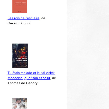
Les rois de l’estuaire
, de
Gérard Buttoud
Tu étais malade et je t’ai visité:
Médecine, guérison et salut
, de
Thomas de Gabory