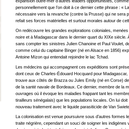
expansion outre-mer d’autres leaders opportunistes, comm
personnellement que l’on doit à ce dernier cette phrase : « L
nécessaire vers la revanche (contre la Prusse) qui ne sera p
refait ses forces matérielles et surtout morales autour de cette
On redécouvre les grandes explorations coloniales, menées 
noire et à Madagascar dans le dernier quart du XIXe siècle.
sans compter les sinistres Julien Chanoine et Paul Voulet,
comme celui du capitaine Binger (né en Alsace en 1856) expl
Antoine Mizon qui entendait rejoindre le lac Tchad.
Les médecins qui accompagnent ces expéditions sont présen
dont ceux de Charles-Édouard Hocquard pour Madagascar, N
trouve aux côtés de Brazza ou Jules Emily (né en Corse) de 
de la santé navale de Bordeaux. Ce dernier, membre de la m
ouvrages où il évoque les maladies frappant tant les membre
tirailleurs sénégalais) que les populations locales. On lui doit
nouveau traitement avec le liquide parasiticide de Van Swie
La colonisation est venue poursuivre sous d’autres formes le
traite négrière, cependant un souci de soigner les indigènes