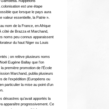
Thématiques
e Gambetta. Rappelons
a colonisation est une étape
ossible que lorsque le pays aura
 valeur essentielle, la Patrie ».
au nom de la France, en Afrique
 À côté de Brazza et Marchand,
 des noms peu connus apparaissent
orateur du haut Niger ou Louis
tés ; on relève plusieurs noms
oël Eugène Ballay que l’on
la première promotion de l’École
ission Marchand, publia plusieurs
s de l’expédition (Européens ou
 en particulier la mise au point d’un
ten.
s désastres qu’avait apportés la
 va apparaître progressivement. Ce