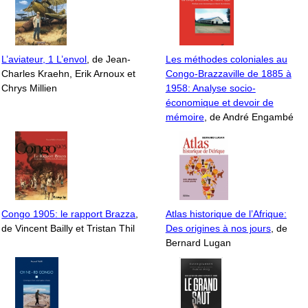
L’aviateur, 1 L’envol
, de Jean-
Les méthodes coloniales au
Charles Kraehn, Erik Arnoux et
Congo-Brazzaville de 1885 à
Chrys Millien
1958: Analyse socio-
économique et devoir de
mémoire
, de André Engambé
Congo 1905: le rapport Brazza
,
Atlas historique de l’Afrique:
de Vincent Bailly et Tristan Thil
Des origines à nos jours
, de
Bernard Lugan