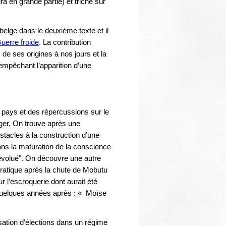
a en grande partie) et triche sur
 belge dans le deuxième texte et il
uerre froide
. La contribution
de ses origines à nos jours et la
 empêchant l’apparition d’une
u pays et des répercussions sur le
ger. On trouve après une
acles à la construction d’une
dans la maturation de la conscience
"évolué". On découvre une autre
cratique après la chute de Mobutu
 l’escroquerie dont aurait été
e quelques années après : « Moïse
isation d’élections dans un régime