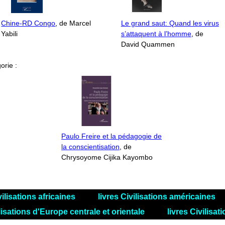
Chine-RD Congo
, de Marcel
Le grand saut: Quand les virus
Yabili
s’attaquent à l’homme
, de
David Quammen
orie :
Paulo Freire et la pédagogie de
la conscientisation
, de
Chrysoyome Cijika Kayombo
vilisations africaines
livres Civilisations américaines
ilisations d'Europe centrale et orientale
livres Civilisa