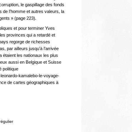
corruption, le gaspillage des fonds
ts de l’homme et autres valeurs, la
rgents » (page 223).
iques et pour terminer Yves
des provinces qui a retardé et
e pays regorge de richesses
s, par ailleurs jusqu’à l’arrivée
étaient les nationaux les plus
breux aussi en Belgique et Suisse
 politique
s-leonardo-kamalebo-le-voyage-
sence de cartes géographiques à
régulier