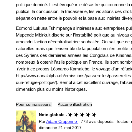
politique dominé. Il est évoqué « le désastre qui couronne la 
publics, la concussion, la tracasserie, les violations des droi
séparation nette entre le pouvoir et la base aux intérêts dive
Edmond Lukusa Tshimpanga s’intéresse aux entreprises publ
Mupende Mbirkuit diserte sur l’instabilité politique au niveau 
amoindri l’action décentralisatrice souhaitée. On sait que c
naturelles mais que l’ensemble de la population n’en profite pa
des Syriens ces dernières années les Congolais de Kinshasa 
nombreux à obtenir l’asile politique en France. Ils sont nom
(voir à ce propos Léonardo Kamalebo, le voyage d’un réfugié
http://www.canalalpha.ch/emissions/passerelles/passerelle
dun-refugie-politique/). Bémol à cet excellent ouvrage, l'ab
dimension plus ou moins historiques.
Pour connaisseurs
Aucune illustration
Note globale :
Par
Adam Craponne
- 773 avis déposés - lecteur 
dimanche 21 mai 2017