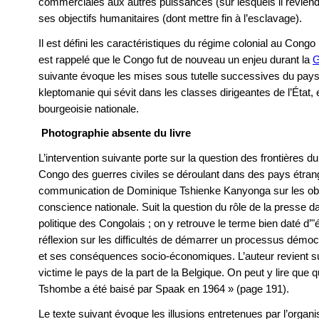
commerciales aux autres puissances (sur lesquels il reviendr
ses objectifs humanitaires (dont mettre fin à l’esclavage).
Il est défini les caractéristiques du régime colonial au Congo
est rappelé que le Congo fut de nouveau un enjeu durant la
G
suivante évoque les mises sous tutelle successives du pays 
kleptomanie qui sévit dans les classes dirigeantes de l’État,
bourgeoisie nationale.
Photographie absente du livre
L’intervention suivante porte sur la question des frontières d
Congo des guerres civiles se déroulant dans des pays étran
communication de Dominique Tshienke Kanyonga sur les obst
conscience nationale. Suit la question du rôle de la presse 
politique des Congolais ; on y retrouve le terme bien daté d’
réflexion sur les difficultés de démarrer un processus démo
et ses conséquences socio-économiques. L’auteur revient sur
victime le pays de la part de la Belgique. On peut y lire qu
Tshombe a été baisé par Spaak en 1964 » (page 191).
Le texte suivant évoque les illusions entretenues par l’organ