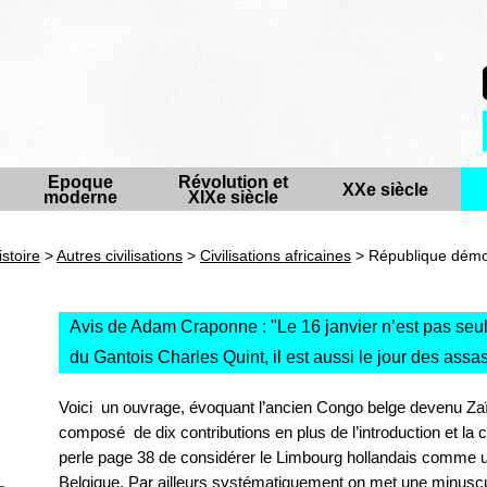
Epoque
Révolution et
XXe siècle
moderne
XIXe siècle
istoire
>
Autres civilisations
>
Civilisations africaines
> République démoc
Avis de Adam Craponne : "
Le 16 janvier n’est pas seu
du Gantois Charles Quint, il est aussi le jour des as
Voici un ouvrage, évoquant l’ancien Congo belge devenu Zaïr
composé de dix contributions en plus de l’introduction et l
perle page 38 de considérer le Limbourg hollandais comme un 
Belgique. Par ailleurs systématiquement on met une minus