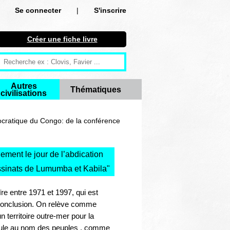
Se connecter
|
S'inscrire
Se connecter
Créer une fiche livre
S'inscrire
Créer une fiche livre
Autres
Thématiques
civilisations
Antiquité
Moyen Age
ratique du Congo: de la conférence
Epoque moderne
lement le jour de l’abdication
Révolution et XIXe siècle
sassinats de Lumumba et Kabila
"
XXe siècle
e entre 1971 et 1997, qui est
a conclusion. On relève comme
Autres civilisations
territoire outre-mer pour la
cule au nom des peuples , comme