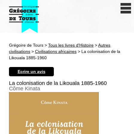
Se connecter
S'inscrire
Créer une fiche livre
Grégoire de Tours >
Tous les livres d'Histoire
>
Autres
Antiquité
civilisations
>
Civilisations africaines
> La colonisation de la
Likouala 1885-1960
Moyen Age
Ecrire un avis
Epoque moderne
La colonisation de la Likouala 1885-1960
Côme Kinata
Révolution et XIXe siècle
XXe siècle
Autres civilisations
Thématiques