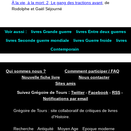
À la vie, à la mort: 2, Le gang des tractions avant
, de
Rodolphe et Gaël Séjourné
Voir aussi :
livres Grande guerre
livres Entre deux guerres
livres Seconde guerre mondiale
livres Guerre froide
livres
Contemporain
Qui sommes nous ?
Commment participer / FAQ
Nouvelle fiche livre
Nous contacter
Sites amis
Suivez Grégoire de Tours :
Twitter
-
Facebook
-
RSS
-
Notifications par email
Grégoire de Tours : site collaboratif de critiques de livres
d'Histoire.
Recherche
Antiquité
Moyen Age
Epoque moderne