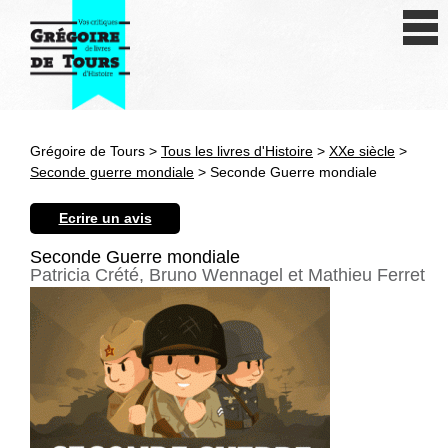
Se connecter
S'inscrire
Créer une fiche livre
Grégoire de Tours >
Tous les livres d'Histoire
>
XXe siècle
>
Antiquité
Seconde guerre mondiale
> Seconde Guerre mondiale
Moyen Age
Ecrire un avis
Epoque moderne
Seconde Guerre mondiale
Patricia Crété, Bruno Wennagel et Mathieu Ferret
Révolution et XIXe siècle
XXe siècle
Autres civilisations
Thématiques