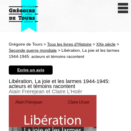
Se connecter
S'inscrire
Créer une fiche livre
Grégoire de Tours >
Tous les livres d'Histoire
>
XXe siècle
>
Antiquité
Seconde guerre mondiale
> Libération, La joie et les larmes
1944-1945: acteurs et témoins racontent
Moyen Age
Ecrire un avis
Epoque moderne
Libération, La joie et les larmes 1944-1945:
acteurs et témoins racontent
Révolution et XIXe siècle
Alain Frerejean et Claire L’Hoër
XXe siècle
Autres civilisations
Thématiques