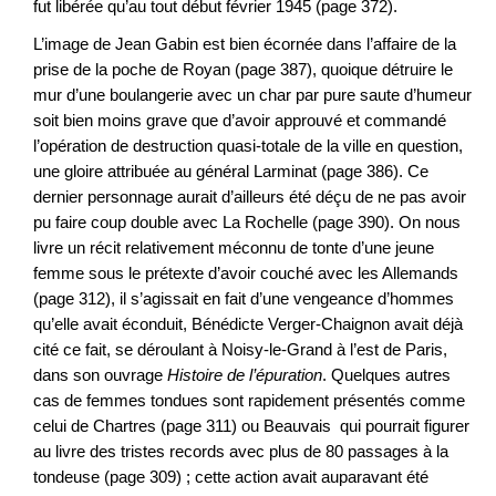
fut libérée qu’au tout début février 1945 (page 372).
L’image de Jean Gabin est bien écornée dans l’affaire de la
prise de la poche de Royan (page 387), quoique détruire le
mur d’une boulangerie avec un char par pure saute d’humeur
soit bien moins grave que d’avoir approuvé et commandé
l’opération de destruction quasi-totale de la ville en question,
une gloire attribuée au général Larminat (page 386). Ce
dernier personnage aurait d’ailleurs été déçu de ne pas avoir
pu faire coup double avec La Rochelle (page 390). On nous
livre un récit relativement méconnu de tonte d’une jeune
femme sous le prétexte d’avoir couché avec les Allemands
(page 312), il s’agissait en fait d’une vengeance d’hommes
qu’elle avait éconduit, Bénédicte Verger-Chaignon avait déjà
cité ce fait, se déroulant à Noisy-le-Grand à l’est de Paris,
dans son ouvrage
Histoire de l’épuration
. Quelques autres
cas de femmes tondues sont rapidement présentés comme
celui de Chartres (page 311) ou Beauvais qui pourrait figurer
au livre des tristes records avec plus de 80 passages à la
tondeuse (page 309) ; cette action avait auparavant été