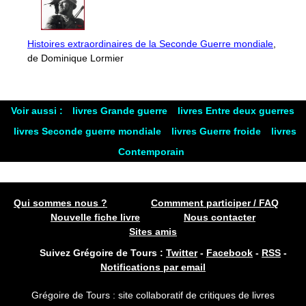
Histoires extraordinaires de la Seconde Guerre mondiale
,
de Dominique Lormier
Voir aussi :
livres Grande guerre
livres Entre deux guerres
livres Seconde guerre mondiale
livres Guerre froide
livres
Contemporain
Qui sommes nous ?
Commment participer / FAQ
Nouvelle fiche livre
Nous contacter
Sites amis
Suivez Grégoire de Tours :
Twitter
-
Facebook
-
RSS
-
Notifications par email
Grégoire de Tours : site collaboratif de critiques de livres