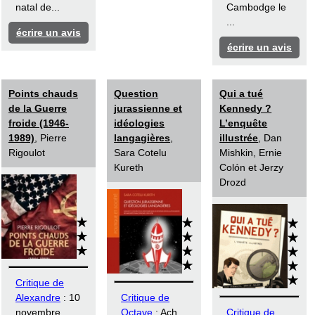
natal de...
Cambodge le
...
écrire un avis
écrire un avis
Points chauds
Question
Qui a tué
de la Guerre
jurassienne et
Kennedy ?
froide (1946-
idéologies
L’enquête
1989)
, Pierre
langagières
,
illustrée
, Dan
Rigoulot
Sara Cotelu
Mishkin, Ernie
Kureth
Colón et Jerzy
Drozd
Critique de
Alexandre
: 10
Critique de
novembre
Octave
: Ach
Critique de