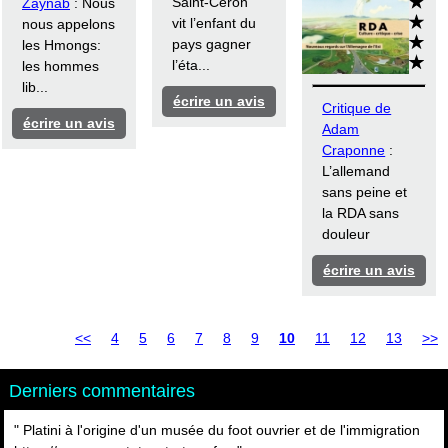
Saint-Céron
Zaynab
: Nous
vit l’enfant du
nous appelons
pays gagner
les Hmongs:
l’éta...
les hommes
lib...
écrire un avis
Critique de
écrire un avis
Adam
Craponne
:
L’allemand
sans peine et
la RDA sans
douleur
écrire un avis
<<
4
5
6
7
8
9
10
11
12
13
>>
Derniers commentaires
" Platini à l'origine d'un musée du foot ouvrier et de l'immigration