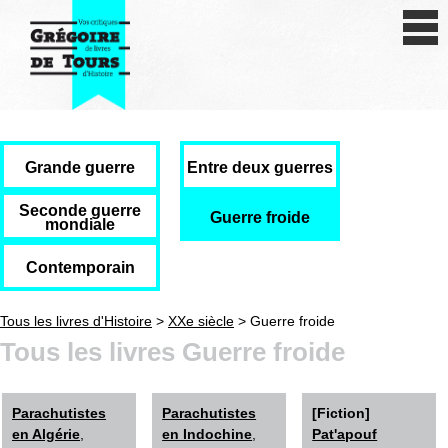
Se connecter
S'inscrire
Créer une fiche livre
Antiquité
Grande guerre
Entre deux guerres
Moyen Age
Seconde guerre
Guerre froide
mondiale
Epoque moderne
Contemporain
Révolution et XIXe siècle
Tous les livres d'Histoire
>
XXe siècle
> Guerre froide
XXe siècle
Tous les livres Guerre froide
Autres civilisations
Parachutistes
Parachutistes
[Fiction]
Thématiques
en Algérie
,
en Indochine
,
Pat'apouf