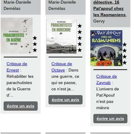
Marie-Danielle
Marie-Danielle
détective, 16
Demélas
Demélas
Pat'apouf chez
les Rasmaniens
,
Gervy
Critique de
Critique de
Ernest
:
Octave
: Dans
Réhabiliter les
une guerre, ce
Critique de
parachutistes
qui se passe,
Zaynab
:
de la Guerre
ce n'est ja...
L’univers de
d’...
Pat’Apouf
écrire un avis
n’est pas
écrire un avis
mièvre
écrire un avis