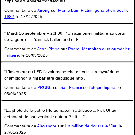
https://www.envertetcontretous.f ... "
Commentaire de
Xirong
sur
Mon album Platini, génération Séville
1982
, le 18/11/2025
" Mardi 16 septembre – 20h30 : "Un aumônier militaire au cœur
de la guerre." - Yannick Lallemand et F ... "
Commentaire de
Jean-Pierre
sur
Padre: Mémoires d'un aumônier
militaire
, le 10/09/2025
"L'inventeur du LSD l'avait recherché en vain: un mystérieux
champignon a fini par être débusqué http ... "
Commentaire de
PRUNE
sur
San Francisco l’utopie hippie
, le
05/06/2025
"La photo de la petite fille au napalm attribuée à Nick Ut au
détriment de son véritable auteur ? htt ... "
Commentaire de
Alexandre
sur
Un million de dollars le Viet
, le
27/01/2025