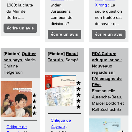
1989: la chute
wider,
Xirong
: La
du Mur de
Jurassiens
seule question
Berlin a...
combien de
non traitée est
divisions?
de savoir q...
écrire un avis
écrire un avis
écrire un avis
[Fiction]
Quitter
[Fiction]
Raoul
RDA Culture,
son pays
, Marie-
Taburin
, Sempé
critique, crise :
Chritine
Nouveaux
Helgerson
regards sur
l’Allemagne de
l’Est
,
Emmanuelle
Aurenche-Beau,
Marcel Boldorf et
Ralf Zschachlitz
Critique de
Zaynab
:
Critique de