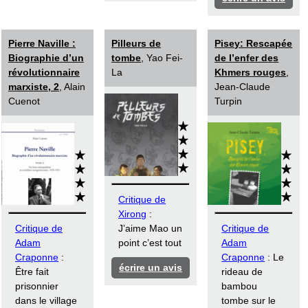
Pierre Naville :
Pilleurs de
Pisey: Rescapée
Biographie d’un
tombe
, Yao Fei-
de l’enfer des
révolutionnaire
La
Khmers rouges
,
marxiste, 2
, Alain
Jean-Claude
Cuenot
Turpin
Critique de
Xirong
:
Critique de
J’aime Mao un
Critique de
Adam
point c’est tout
Adam
Craponne
:
Craponne
: Le
écrire un avis
Être fait
rideau de
prisonnier
bambou
dans le village
tombe sur le