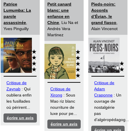
Patrice
Petit canard
Pieds-noirs:
Lumumba: La
blanc: une
Accords
parole
enfance en
d’Évian, le
assassinée
,
Chine
, Liu Na et
grand fiasco
,
Yves Pinguilly
Andrés Vera
Alain Vincenot
Martinez
Critique de
Critique de
Zaynab
: Qui
Critique de
Adam
oubliera enfin
Xirong
: Sous
Craponne
: Un
les fusillades
Mao riz blanc
ouvrage de
où périrent...
nourriture de
nostalgérie
luxe pour pe...
pas
écrire un avis
d’algéropédagog...
écrire un avis
écrire un avis