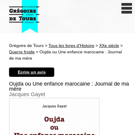
Se connecter
S'inscrire
Créer une fiche livre
Grégoire de Tours >
Tous les livres d'Histoire
>
XXe siècle
>
Antiquité
Guerre froide
> Oujda ou Une enfance marocaine : Journal
de ma mère
Moyen Age
Ecrire un avis
Epoque moderne
Oujda ou Une enfance marocaine : Journal de ma
mère
Révolution et XIXe siècle
Jacques Gayet
XXe siècle
Autres civilisations
Thématiques