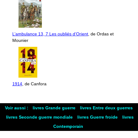
L’ambulance 13, 7 Les oubliés d’Orient
, de Ordas et
Mounier
1914
, de Canfora
Voir aussi :
livres Grande guerre
livres Entre deux guerres
livres Seconde guerre mondiale
livres Guerre froide
livres
Contemporain