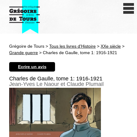
Se connecter
S'inscrire
Créer une fiche livre
Grégoire de Tours >
Tous les livres d'Histoire
>
XXe siècle
>
Antiquité
Grande guerre
> Charles de Gaulle, tome 1: 1916-1921
Moyen Age
Ecrire un avis
Epoque moderne
Charles de Gaulle, tome 1: 1916-1921
Jean-Yves Le Naour et Claude Plumail
Révolution et XIXe siècle
XXe siècle
Autres civilisations
Thématiques