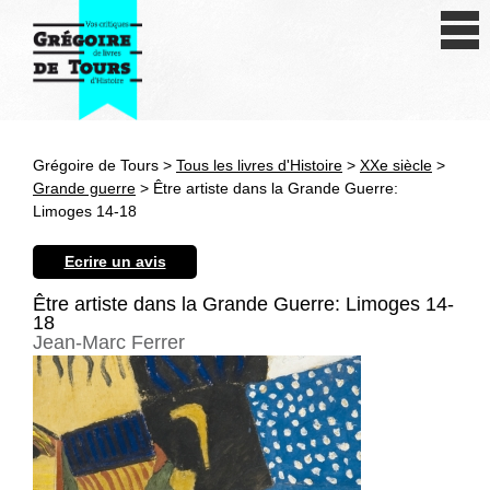
Se connecter
S'inscrire
Créer une fiche livre
Grégoire de Tours >
Tous les livres d'Histoire
>
XXe siècle
>
Antiquité
Grande guerre
> Être artiste dans la Grande Guerre:
Limoges 14-18
Moyen Age
Ecrire un avis
Epoque moderne
Être artiste dans la Grande Guerre: Limoges 14-
18
Révolution et XIXe siècle
Jean-Marc Ferrer
XXe siècle
Autres civilisations
Thématiques