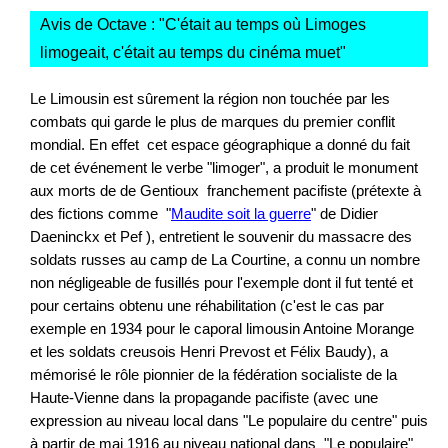
Avis de Octave : "
C'était au temps où Limoges
limogeait, c'était au temps du cinéma muet
"
Le Limousin est sûrement la région non touchée par les
combats qui garde le plus de marques du premier conflit
mondial. En effet cet espace géographique a donné du fait
de cet événement le verbe "limoger", a produit le monument
aux morts de de Gentioux franchement pacifiste (prétexte à
des fictions comme "
Maudite soit la guerre
" de Didier
Daeninckx et Pef ), entretient le souvenir du massacre des
soldats russes au camp de La Courtine, a connu un nombre
non négligeable de fusillés pour l'exemple dont il fut tenté et
pour certains obtenu une réhabilitation (c'est le cas par
exemple en 1934 pour le caporal limousin Antoine Morange
et les soldats creusois Henri Prevost et Félix Baudy), a
mémorisé le rôle pionnier de la fédération socialiste de la
Haute-Vienne dans la propagande pacifiste (avec une
expression au niveau local dans "Le populaire du centre" puis
à partir de mai 1916 au niveau national dans "Le populaire"