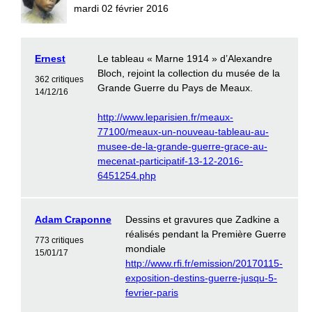
mardi 02 février 2016
Ernest
Le tableau « Marne 1914 » d’Alexandre
Bloch, rejoint la collection du musée de la
362 critiques
Grande Guerre du Pays de Meaux.
14/12/16
http://www.leparisien.fr/meaux-
77100/meaux-un-nouveau-tableau-au-
musee-de-la-grande-guerre-grace-au-
mecenat-participatif-13-12-2016-
6451254.php
Adam Craponne
Dessins et gravures que Zadkine a
réalisés pendant la Première Guerre
773 critiques
mondiale
15/01/17
http://www.rfi.fr/emission/20170115-
exposition-destins-guerre-jusqu-5-
fevrier-paris