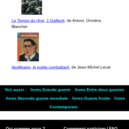
Le Temps du rêve, 1 Gallipoli
, de Antoni, Ormière,
Blancher
Apollinaire, le poète combattant
, de Jean-Michel Lecat
Voir aussi :
livres Grande guerre
livres Entre deux guerres
livres Seconde guerre mondiale
livres Guerre froide
livres
Contemporain
Qui sommes nous ?
Commment participer / FAQ