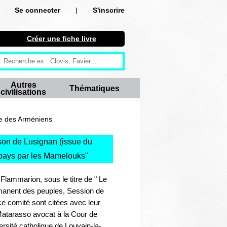
Se connecter
|
S'inscrire
Se connecter
Créer une fiche livre
S'inscrire
Créer une fiche livre
Autres
Thématiques
civilisations
Antiquité
Moyen Age
de des Arméniens
Epoque moderne
son de Lusignan (issue du
u pays par les Mamelouks
"
Révolution et XIXe siècle
z Flammarion, sous le titre de " Le
XXe siècle
rmanent des peuples, Session de
ce comité sont citées avec leur
Autres civilisations
 Matarasso avocat à la Cour de
ersité catholique de Louvain-la-