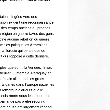
étaient dirigées vers des
ession exigent une reconnaissance
en des temps anciens ou proches.
e région en guerre (avec des gens
igine aucune rébellion ou guerre
 simples puisque les Arméniens
 la Turquie qui pense que ce
it qui l’oppose à cette dernière.
les que sont : la Vendée, Timor,
ticulier Guatemala, Paraguay et
africain allemand, les grecs
s tziganes dans l’Europe nazie, les
emarque d’ailleurs que le
Chinois morts sous les coups des
e demande pas à être reconnu
opre cause ont largement répandu