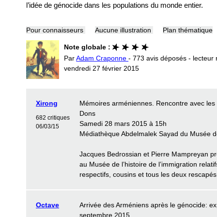
l’idée de génocide dans les populations du monde entier.
Pour connaisseurs
Aucune illustration
Plan thématique
Note globale :
Par
Adam Craponne
- 773 avis déposés - lecteur 
vendredi 27 février 2015
Xirong
Mémoires arméniennes. Rencontre avec les 
Dons
682 critiques
Samedi 28 mars 2015 à 15h
06/03/15
Médiathèque Abdelmalek Sayad du Musée de l
Jacques Bedrossian et Pierre Mampreyan prés
au Musée de l’histoire de l’immigration relatif
respectifs, cousins et tous les deux rescapé
Octave
Arrivée des Arméniens après le génocide: expo
septembre 2015