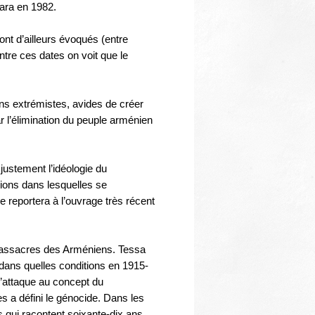
kara en 1982.
ont d’ailleurs évoqués (entre
tre ces dates on voit que le
vins extrémistes, avides de créer
 l’élimination du peuple arménien
ustement l’idéologie du
tions dans lesquelles se
 reportera à l’ouvrage très récent
 massacres des Arméniens. Tessa
dans quelles conditions en 1915-
s’attaque au concept du
s a défini le génocide. Dans les
s qui racontent soixante-dix ans