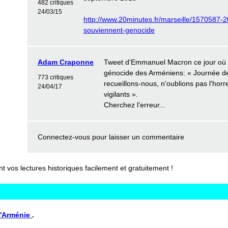
482 critiques
24/03/15
http://www.20minutes.fr/marseille/1570587-
souviennent-genocide
Adam Craponne
Tweet d'Emmanuel Macron ce jour où 
génocide des Arméniens: « Journée de
773 critiques
recueillons-nous, n'oublions pas l'hor
24/04/17
vigilants ».
Cherchez l'erreur...
Connectez-vous
pour laisser un commentaire
vos lectures historiques facilement et gratuitement !
 L'Arménie
.