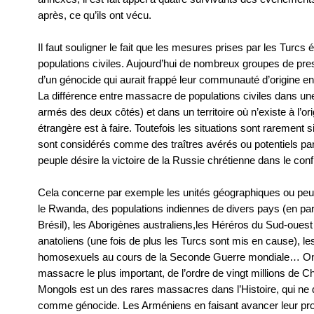
après, ce qu’ils ont vécu.
Il faut souligner le fait que les mesures prises par les Turcs 
populations civiles. Aujourd’hui de nombreux groupes de pr
d’un génocide qui aurait frappé leur communauté d’origine 
La différence entre massacre de populations civiles dans un
armés des deux côtés) et dans un territoire où n’existe à l’or
étrangère est à faire. Toutefois les situations sont rarement
sont considérés comme des traîtres avérés ou potentiels par
peuple désire la victoire de la Russie chrétienne dans le confl
Cela concerne par exemple les unités géographiques ou peup
le Rwanda, des populations indiennes de divers pays (en par
Brésil), les Aborigènes australiens,les Héréros du Sud-ouest 
anatoliens (une fois de plus les Turcs sont mis en cause), le
homosexuels au cours de la Seconde Guerre mondiale… On r
massacre le plus important, de l’ordre de vingt millions de 
Mongols est un des rares massacres dans l’Histoire, qui n
comme génocide. Les Arméniens en faisant avancer leur pr