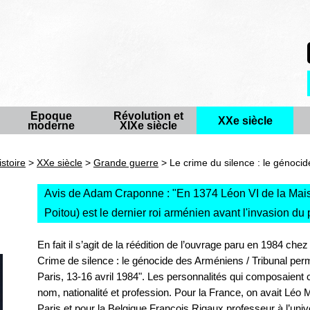
Epoque
Révolution et
XXe siècle
moderne
XIXe siècle
istoire
>
XXe siècle
>
Grande guerre
> Le crime du silence : le génoci
Avis de Adam Craponne : "
En 1374 Léon VI de la Mai
Poitou) est le dernier roi arménien avant l'invasion d
En fait il s’agit de la réédition de l’ouvrage paru en 1984 che
Crime de silence : le génocide des Arméniens / Tribunal pe
Paris, 13-16 avril 1984". Les personnalités qui composaient 
nom, nationalité et profession. Pour la France, on avait Léo
Paris et pour la Belgique François Rigaux professeur à l’univ