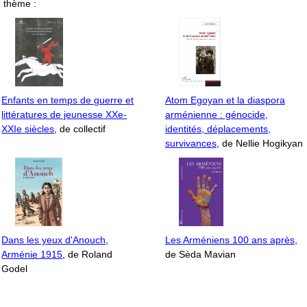
 thème :
Enfants en temps de guerre et
Atom Egoyan et la diaspora
littératures de jeunesse XXe-
arménienne : génocide,
XXIe siècles
, de collectif
identités, déplacements,
survivances
, de Nellie Hogikyan
Dans les yeux d'Anouch,
Les Arméniens 100 ans après
,
Arménie 1915
, de Roland
de Sèda Mavian
Godel