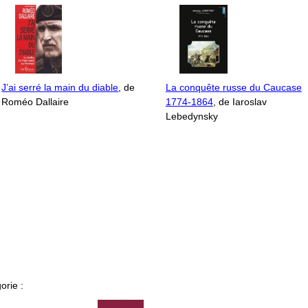
J’ai serré la main du diable
, de
La conquête russe du Caucase
Roméo Dallaire
1774-1864
, de Iaroslav
Lebedynsky
orie :