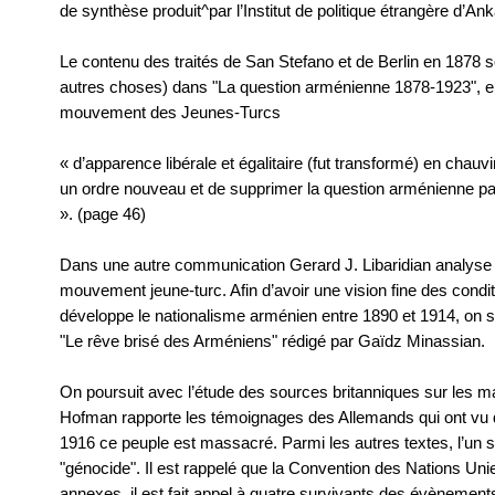
de synthèse produit^par l’Institut de politique étrangère d’An
Le contenu des traités de San Stefano et de Berlin en 1878 s
autres choses) dans "La question arménienne 1878-1923", en
mouvement des Jeunes-Turcs
« d’apparence libérale et égalitaire (fut transformé) en chau
un ordre nouveau et de supprimer la question arménienne par
». (page 46)
Dans une autre communication Gerard J. Libaridian analyse j
mouvement jeune-turc. Afin d’avoir une vision fine des condi
développe le nationalisme arménien entre 1890 et 1914, on se
"Le rêve brisé des Arméniens" rédigé par Gaïdz Minassian.
On poursuit avec l’étude des sources britanniques sur les
Hofman rapporte les témoignages des Allemands qui ont vu 
1916 ce peuple est massacré. Parmi les autres textes, l’un 
"génocide". Il est rappelé que la Convention des Nations Unie
annexes, il est fait appel à quatre survivants des évènement