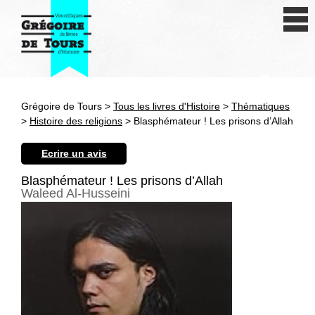
Se connecter
S'inscrire
Créer une fiche livre
Grégoire de Tours >
Tous les livres d'Histoire
>
Thématiques
Antiquité
>
Histoire des religions
> Blasphémateur ! Les prisons d’Allah
Moyen Age
Ecrire un avis
Epoque moderne
Blasphémateur ! Les prisons d’Allah
Waleed Al-Husseini
Révolution et XIXe siècle
XXe siècle
Autres civilisations
Thématiques