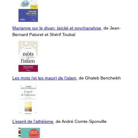
Marianne sur le divan: laïcité et psychanalyse
, de Jean-
Bernard Paturet et Shérif Toubal
Les mots (et les maux) de l’islam
, de Ghaleb Bencheikh
L’esprit de l’athéisme
, de André Comte-Sponville