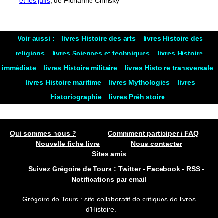
et les juifs
, de Florianne Chinsky
Voir aussi :
livres Histoire des arts
livres Histoire des
religions
livres Sciences et techniques
livres Histoire
immédiate
livres Histoire militaire
livres Histoire transversale
livres Histoire maritime
livres Mythologies
livres
Historiographie
livres Préhistoire
Qui sommes nous ?
Commment participer / FAQ
Nouvelle fiche livre
Nous contacter
Sites amis
Suivez Grégoire de Tours :
Twitter
-
Facebook
-
RSS
-
Notifications par email
Grégoire de Tours : site collaboratif de critiques de livres
d'Histoire.