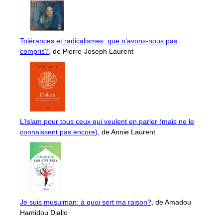
Tolérances et radicalismes: que n’avons-nous pas
compris?
, de Pierre-Joseph Laurent
L’Islam pour tous ceux qui veulent en parler (mais ne le
connaissent pas encore)
, de Annie Laurent
Je suis musulman: à quoi sert ma raison?
, de Amadou
Hamidou Diallo