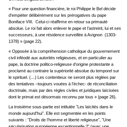
« Pour une question financière, le roi Philippe le Bel décide
d’empiéter délibérément sur les prérogatives du pape
Boniface VIII. Celui-ci réaffirme en retour sa primauté
absolue. Le roi fait alors enlever le pape et l’astreint, lui et ses
successeurs, à une résidence surveillée à Avignon (1303-
1378) » (page 22).
« Opposée à la compréhension catholique du gouvernement
civil inféodé aux autorités religieuses, et en particulier au
pape, la doctrine politico-religieuse d’origine protestante a
proclamé au contraire la supériorité absolue du temporel sur
le spirituel. (…) Les contentieux ne seront plus réglées par
des tentatives –toujours vouées à l’échec- de réconciliation
doctrinale, mais par des règles civiles et juridiques laïcisées
dont le primat est désormais reconnu par tous » (page 26).
La troisième sous-partie est intitulée "Les laïcités dans le
monde aujourd’hui". Elle est segmentée en les points
suivants : "Droits de l’homme et liberté religieuse", "Une
sécularisation européenne exceptionnelle ?" (avec une