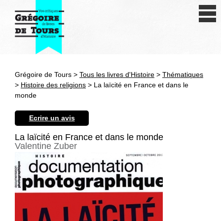
Se connecter
S'inscrire
Créer une fiche livre
Grégoire de Tours >
Tous les livres d'Histoire
>
Thématiques
Antiquité
>
Histoire des religions
> La laïcité en France et dans le
monde
Moyen Age
Ecrire un avis
Epoque moderne
La laïcité en France et dans le monde
Valentine Zuber
Révolution et XIXe siècle
XXe siècle
Autres civilisations
Thématiques