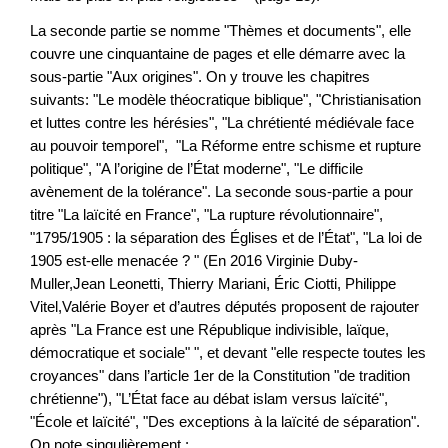
La seconde partie se nomme "Thèmes et documents", elle
couvre une cinquantaine de pages et elle démarre avec la
sous-partie "Aux origines". On y trouve les chapitres
suivants: "Le modèle théocratique biblique", "Christianisation
et luttes contre les hérésies", "La chrétienté médiévale face
au pouvoir temporel", "La Réforme entre schisme et rupture
politique", "A l’origine de l’État moderne", "Le difficile
avènement de la tolérance". La seconde sous-partie a pour
titre "La laïcité en France", "La rupture révolutionnaire",
"1795/1905 : la séparation des Églises et de l’État", "La loi de
1905 est-elle menacée ? " (En 2016 Virginie Duby-
Muller,Jean Leonetti, Thierry Mariani, Éric Ciotti, Philippe
Vitel,Valérie Boyer et d’autres députés proposent de rajouter
après "La France est une République indivisible, laïque,
démocratique et sociale" ", et devant "elle respecte toutes les
croyances" dans l’article 1er de la Constitution "de tradition
chrétienne"), "L’État face au débat islam versus laïcité",
"École et laïcité", "Des exceptions à la laïcité de séparation".
On note singulièrement :