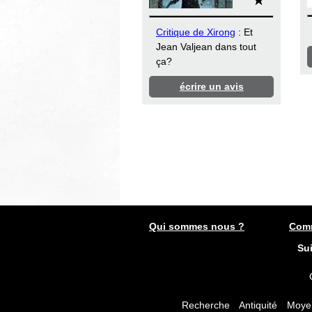
Critique de Xirong
: Et
Jean Valjean dans tout
ça?
écrire un avis
Qui sommes nous ?
Comm
Su
Recherche
Antiquité
Moye