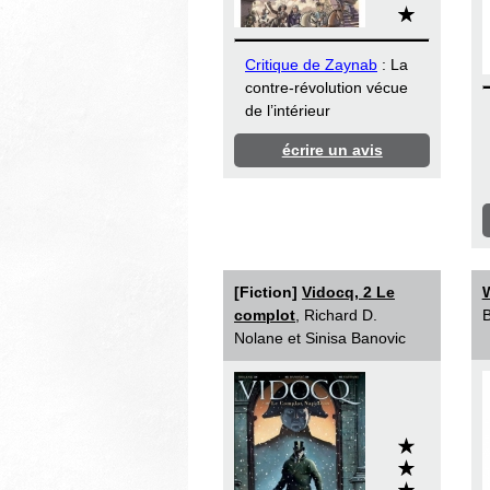
Critique de Zaynab
: La
contre-révolution vécue
de l’intérieur
écrire un avis
[Fiction]
Vidocq, 2 Le
complot
, Richard D.
B
Nolane et Sinisa Banovic