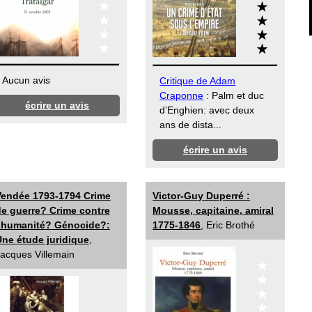
Aucun avis
Critique de Adam
Craponne
: Palm et duc
écrire un avis
d’Enghien: avec deux
ans de dista...
écrire un avis
Vendée 1793-1794 Crime
Victor-Guy Duperré :
e guerre? Crime contre
Mousse, capitaine, amiral
l’humanité? Génocide?:
1775-1846
, Eric Brothé
ne étude juridique
,
acques Villemain