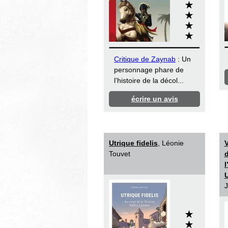
Critique de Zaynab
: Un
personnage phare de
l’histoire de la décol...
écrire un avis
Utrique fidelis
, Léonie
Touvet
d
U
J