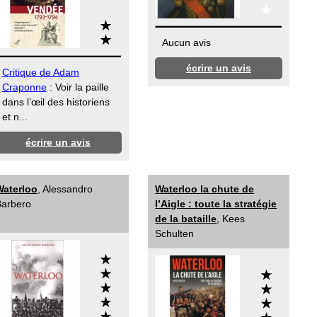
Aucun avis
écrire un avis
Critique de Adam
Craponne
: Voir la paille
dans l’œil des historiens
et n...
écrire un avis
Waterloo
, Alessandro
Waterloo la chute de
arbero
l’Aigle : toute la stratégie
de la bataille
, Kees
Schulten