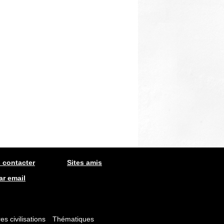
 contacter
Sites amis
ar email
es civilisations
Thématiques