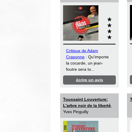
Critique de Adam
Craponne
: Qu'importe
la cocarde, un jean-
foutre sera to...
écrire un avis
Toussaint Louverture:
T
L’arbre noir de la liberté
,
Yves Pinguilly