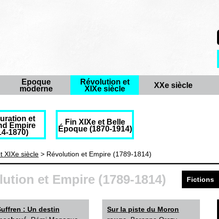
Epoque
Révolution et
XXe siècle
moderne
XIXe siècle
uration et
Fin XIXe et Belle
nd Empire
Époque (1870-1914)
14-1870)
t XIXe siècle
> Révolution et Empire (1789-1814)
lution et Empire (1789-1814)
Fictions
uffren : Un destin
Sur la piste du Moron