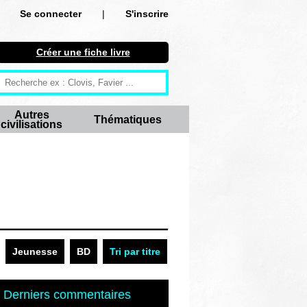
Se connecter
|
S'inscrire
Se connecter
Créer une fiche livre
S'inscrire
Créer une fiche livre
Autres
Thématiques
civilisations
Antiquité
Moyen Age
Epoque moderne
Révolution et XIXe siècle
XXe siècle
Jeunesse
BD
Tri par titre
Autres civilisations
Derniers commentaires