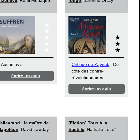
inachevé
, Rémi Monaque
rouge
, Baronne Orczy
Aucun avis
Critique de Zaynab
: Du
côté des contre-
écrire un avis
révolutionnaires
écrire un avis
alleyrand : le maître de
[Fiction]
Tous à la
Napoléon
, David Lawday
Bastille
, Nathalie LeLeï