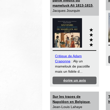
partie inédits du
mameluck Ali 1813-1815
,
Jacques Jourquin
Critique de Adam
Craponne
: Aly un
mamelouk de pacotille
mais un fidèle d...
écrire un avis
Sur les traces de
T
Napoléon en Belgique
,
Jean-Louis Lahaye