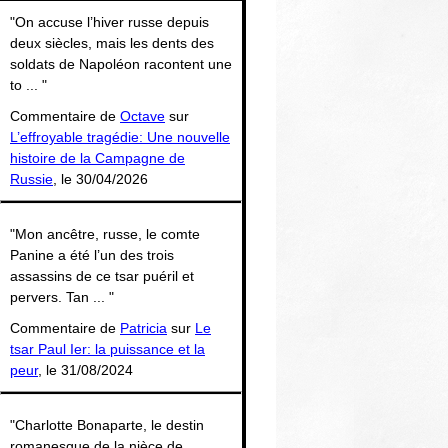
Thématiques
"On accuse l’hiver russe depuis
deux siècles, mais les dents des
soldats de Napoléon racontent une
to ... "
Commentaire de
Octave
sur
L’effroyable tragédie: Une nouvelle
histoire de la Campagne de
Russie
, le 30/04/2026
"Mon ancêtre, russe, le comte
Panine a été l’un des trois
assassins de ce tsar puéril et
pervers. Tan ... "
Commentaire de
Patricia
sur
Le
tsar Paul Ier: la puissance et la
peur
, le 31/08/2024
"Charlotte Bonaparte, le destin
romanesque de la nièce de