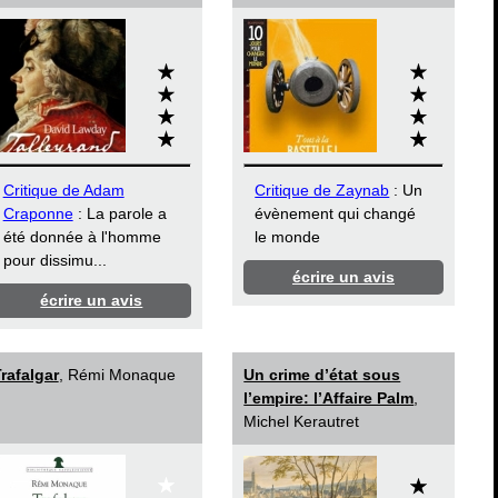
Critique de Adam
Critique de Zaynab
: Un
Craponne
: La parole a
évènement qui changé
été donnée à l'homme
le monde
pour dissimu...
écrire un avis
écrire un avis
rafalgar
, Rémi Monaque
Un crime d’état sous
l’empire: l’Affaire Palm
,
Michel Kerautret