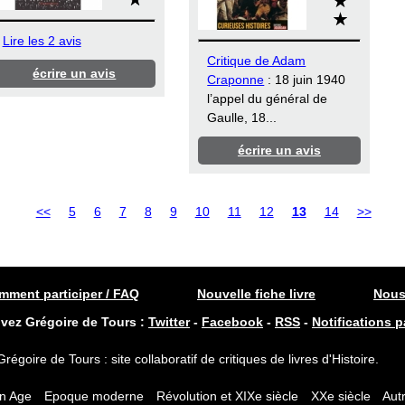
Lire les 2 avis
Critique de Adam
écrire un avis
Craponne
: 18 juin 1940
l’appel du général de
Gaulle, 18...
écrire un avis
<<
5
6
7
8
9
10
11
12
13
14
>>
ment participer / FAQ
Nouvelle fiche livre
Nous
ivez Grégoire de Tours :
Twitter
-
Facebook
-
RSS
-
Notifications p
Grégoire de Tours : site collaboratif de critiques de livres d'Histoire.
n Age
Epoque moderne
Révolution et XIXe siècle
XXe siècle
Autr