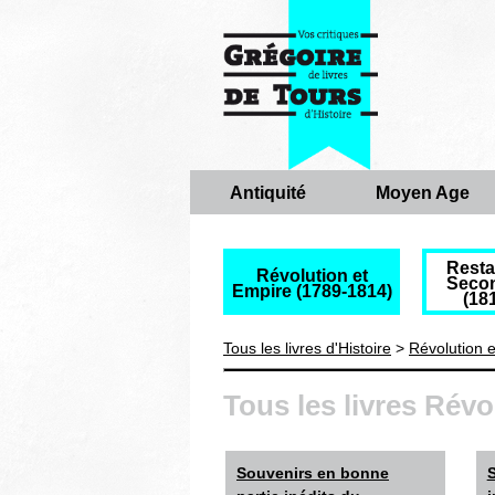
Antiquité
Moyen Age
Resta
Révolution et
Seco
Empire (1789-1814)
(18
Tous les livres d'Histoire
>
Révolution e
Tous les livres Révo
Souvenirs en bonne
S