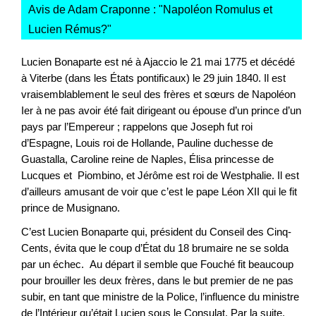
Avis de Adam Craponne : "
Napoléon Romulus et
Lucien Rémus?
"
Lucien Bonaparte est né à Ajaccio le 21 mai 1775 et décédé
à Viterbe (dans les États pontificaux) le 29 juin 1840. Il est
vraisemblablement le seul des frères et sœurs de Napoléon
Ier à ne pas avoir été fait dirigeant ou épouse d’un prince d’un
pays par l’Empereur ; rappelons que Joseph fut roi
d’Espagne, Louis roi de Hollande, Pauline duchesse de
Guastalla, Caroline reine de Naples, Élisa princesse de
Lucques et Piombino, et Jérôme est roi de Westphalie. Il est
d’ailleurs amusant de voir que c’est le pape Léon XII qui le fit
prince de Musignano.
C’est Lucien Bonaparte qui, président du Conseil des Cinq-
Cents, évita que le coup d’État du 18 brumaire ne se solda
par un échec. Au départ il semble que Fouché fit beaucoup
pour brouiller les deux frères, dans le but premier de ne pas
subir, en tant que ministre de la Police, l’influence du ministre
de l’Intérieur qu’était Lucien sous le Consulat. Par la suite,