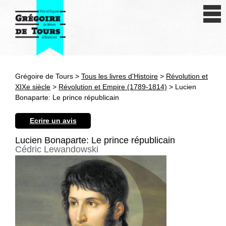
Se connecter
S'inscrire
Créer une fiche livre
Grégoire de Tours >
Tous les livres d'Histoire
>
Révolution et
Antiquité
XIXe siècle
>
Révolution et Empire (1789-1814)
> Lucien
Bonaparte: Le prince républicain
Moyen Age
Ecrire un avis
Epoque moderne
Lucien Bonaparte: Le prince républicain
Cédric Lewandowski
Révolution et XIXe siècle
XXe siècle
Autres civilisations
Thématiques