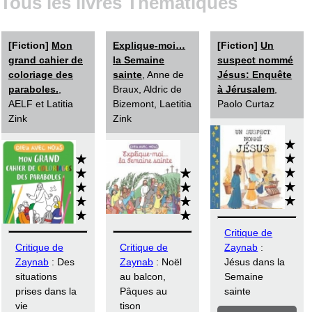
Tous les livres Thématiques
[Fiction]
Mon
Explique-moi…
[Fiction]
Un
grand cahier de
la Semaine
suspect nommé
coloriage des
sainte
, Anne de
Jésus: Enquête
paraboles.
,
Braux, Aldric de
à Jérusalem
,
AELF et Latitia
Bizemont, Laetitia
Paolo Curtaz
Zink
Zink
Critique de
Critique de
Critique de
Zaynab
:
Zaynab
: Des
Zaynab
: Noël
Jésus dans la
situations
au balcon,
Semaine
prises dans la
Pâques au
sainte
vie
tison