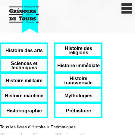
Se connecter
S'inscrire
Créer une fiche livre
Histoire des
Antiquité
Histoire des arts
religions
Moyen Age
Sciences et
Histoire immédiate
techniques
Epoque moderne
Histoire
Histoire militaire
transversale
Révolution et XIXe siècle
Histoire maritime
Mythologies
XXe siècle
Historiographie
Préhistoire
Autres civilisations
Tous les livres d'Histoire
> Thématiques
Thématiques