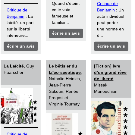
Quand s’éteint
Critique de
cette voix
Critique de
Benjamin
: Un
fameuse et
Benjamin
: La
acte individuel
familièr...
laïcité: un pari
peut porter
sur la liberté
une norme en
écrire un avis
intérieure...
d...
écrire un avis
écrire un avis
La Laïcité
, Guy
Le bêtisier du
[Fiction]
Ivre
Haarscher
laïco-sceptique
,
d’un grand rêve
Nathalie Heinich,
de liberté
,
Jean-Pierre
Missak
Sakoun, Renée
Manouchian
Fregosi et
Virginie Tournay
Critique de