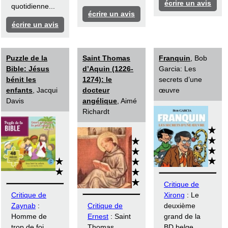
écrire un avis
quotidienne...
écrire un avis
écrire un avis
Puzzle de la
Saint Thomas
Franquin
, Bob
Bible: Jésus
d’Aquin (1226-
Garcia: Les
bénit les
1274): le
secrets d’une
enfants
, Jacqui
docteur
œuvre
Davis
angélique
, Aimé
Richardt
Critique de
Critique de
Xirong
: Le
Zaynab
:
Critique de
deuxième
Homme de
Ernest
: Saint
grand de la
trop de foi,
Thomas
BD belge