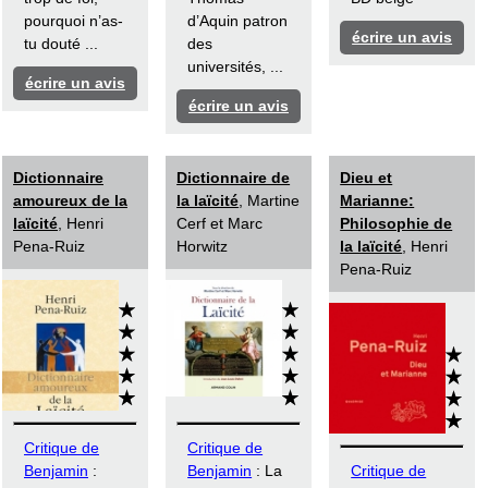
pourquoi n’as-
d’Aquin patron
écrire un avis
tu douté ...
des
universités, ...
écrire un avis
écrire un avis
Dictionnaire
Dictionnaire de
Dieu et
amoureux de la
la laïcité
, Martine
Marianne:
laïcité
, Henri
Cerf et Marc
Philosophie de
Pena-Ruiz
Horwitz
la laïcité
, Henri
Pena-Ruiz
Critique de
Critique de
Benjamin
:
Benjamin
: La
Critique de