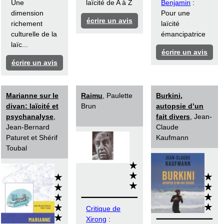
Une
laïcité de A à Z
Benjamin
:
dimension
Pour une
écrire un avis
richement
laïcité
culturelle de la
émancipatrice
laïc...
écrire un avis
écrire un avis
Marianne sur le
Raimu
, Paulette
Burkini,
divan: laïcité et
Brun
autopsie d’un
psychanalyse
,
fait divers
, Jean-
Jean-Bernard
Claude
Paturet et Shérif
Kaufmann
Toubal
Critique de
Xirong
: