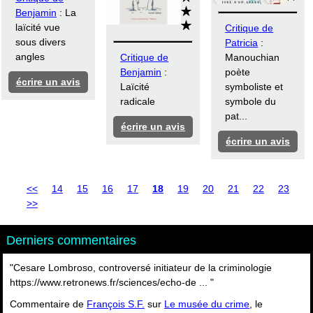
Benjamin
: La
laïcité vue
Critique de
sous divers
Patricia
:
angles
Critique de
Manouchian
Benjamin
:
poète
écrire un avis
Laïcité
symboliste et
radicale
symbole du
pat...
écrire un avis
écrire un avis
<<
14
15
16
17
18
19
20
21
22
23
>>
Derniers commentaires
"Cesare Lombroso, controversé initiateur de la criminologie
https://www.retronews.fr/sciences/echo-de ... "
Commentaire de
François S.F.
sur
Le musée du crime
, le