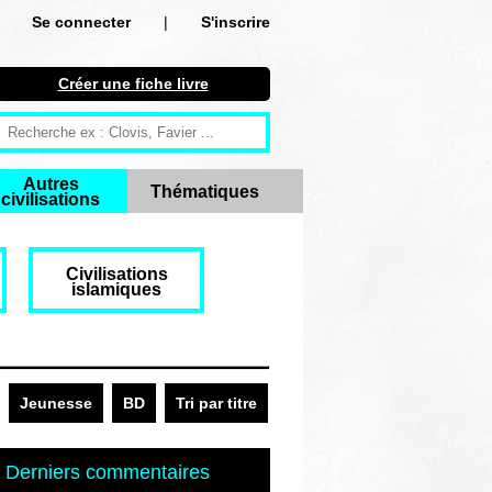
Se connecter
|
S'inscrire
Se connecter
Créer une fiche livre
S'inscrire
Créer une fiche livre
Autres
Thématiques
civilisations
Antiquité
Moyen Age
Civilisations
islamiques
Epoque moderne
Révolution et XIXe siècle
XXe siècle
Jeunesse
BD
Tri par titre
Autres civilisations
Derniers commentaires