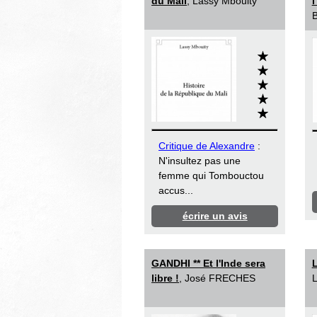
du Mali
, Lassy Mbouity
l
B
Critique de Alexandre
:
N'insultez pas une
femme qui Tombouctou
accus...
écrire un avis
GANDHI ** Et l'Inde sera
L
libre !
, José FRECHES
L