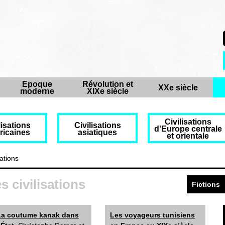
Epoque
Révolution et
XXe siècle
moderne
XIXe siècle
Civilisations
lisations
Civilisations
d'Europe centrale
ricaines
asiatiques
et orientale
sations
s civilisations
Fictions
La coutume kanak dans
Les voyageurs tunisiens