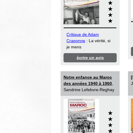
Critique de Adam
Craponne
: La vérité, si
je mens
écrire un avis
Notre enfance au Maroc
[
des années 1940 à 1960
,
J
Sandrine Lefebvre-Reghay