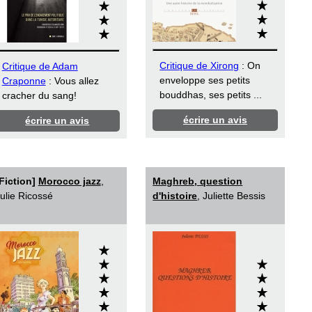
Critique de Xirong
: On
Critique de Adam
enveloppe ses petits
Craponne
: Vous allez
bouddhas, ses petits ...
cracher du sang!
écrire un avis
écrire un avis
Fiction]
Morocco jazz
,
Maghreb, question
ulie Ricossé
d'histoire
, Juliette Bessis