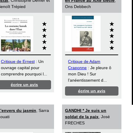
’État
, Christophe Demer et
en France au XIXe siècle
,
enoît Trépied
Ons Debbech
Critique de Ernest
: Un
Critique de Adam
ouvrage capital pour
Craponne
: Je pleure ô
comprendre pourquoi l...
mon Dieu ! Sur
l’anéentissement d...
écrire un avis
écrire un avis
’envers du jasmin
, Sarra
GANDHI * Je suis un
ouati
soldat de la paix
, José
FRECHES