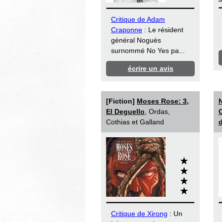
Critique de Adam
Craponne
: Le résident
général Noguès
surnommé No Yes pa...
écrire un avis
[Fiction]
Moses Rose: 3,
N
El Deguello
, Ordas,
C
Cothias et Galland
d
Critique de Xirong
: Un