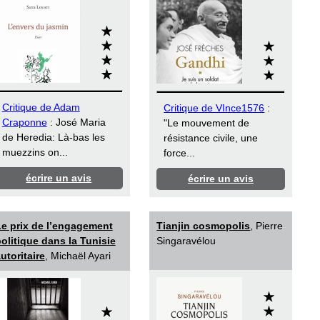
Critique de Adam
Critique de VInce1576
:
Craponne
: José Maria
"Le mouvement de
de Heredia: Là-bas les
résistance civile, une
muezzins on...
force...
écrire un avis
écrire un avis
e prix de l’engagement
Tianjin cosmopolis
, Pierre
olitique dans la Tunisie
Singaravélou
utoritaire
, Michaël Ayari