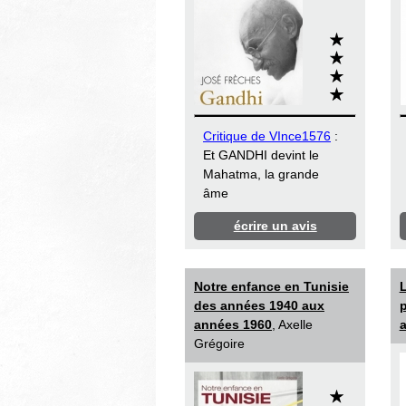
Critique de VInce1576
:
Et GANDHI devint le
Mahatma, la grande
âme
écrire un avis
Notre enfance en Tunisie
L
des années 1940 aux
p
années 1960
, Axelle
a
Grégoire