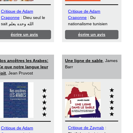
Critique de Adam
Critique de Adam
Craponne
: Dieu seul le
Craponne
: Du
sait الله وحده يعلم
nationalisme tunisien
écrire un avis
écrire un avis
os ancêtres les Arabes:
Une ligne de sable
, James
e que notre langue leur
Barr
oit
, Jean Pruvost
Critique de Zaynab
:
Critique de Adam