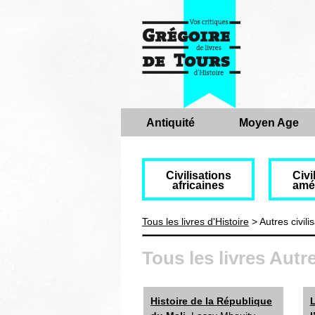
Antiquité
Moyen Age
Civilisations
Civi
africaines
amé
Tous les livres d'Histoire
> Autres civili
Tous les livres Autre
Histoire de la République