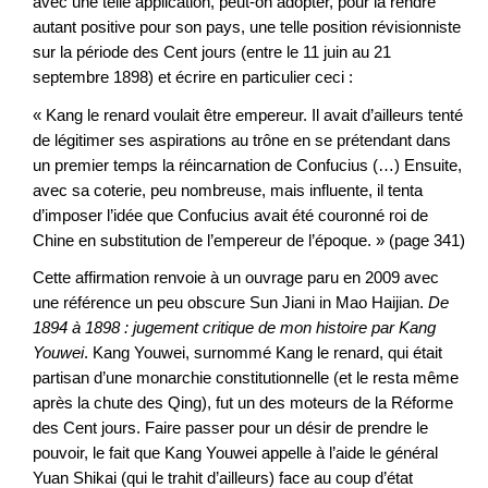
avec une telle application, peut-on adopter, pour la rendre
autant positive pour son pays, une telle position révisionniste
sur la période des Cent jours (entre le 11 juin au 21
septembre 1898) et écrire en particulier ceci :
« Kang le renard voulait être empereur. Il avait d’ailleurs tenté
de légitimer ses aspirations au trône en se prétendant dans
un premier temps la réincarnation de Confucius (…) Ensuite,
avec sa coterie, peu nombreuse, mais influente, il tenta
d’imposer l’idée que Confucius avait été couronné roi de
Chine en substitution de l’empereur de l’époque. » (page 341)
Cette affirmation renvoie à un ouvrage paru en 2009 avec
une référence un peu obscure Sun Jiani in Mao Haijian.
De
1894 à 1898 : jugement critique de mon histoire par Kang
Youwei
. Kang Youwei, surnommé Kang le renard, qui était
partisan d’une monarchie constitutionnelle (et le resta même
après la chute des Qing), fut un des moteurs de la Réforme
des Cent jours. Faire passer pour un désir de prendre le
pouvoir, le fait que Kang Youwei appelle à l’aide le général
Yuan Shikai (qui le trahit d’ailleurs) face au coup d’état