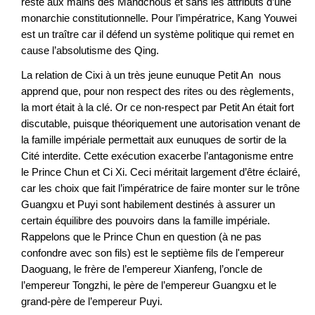
reste aux mains des Mandchous et sans les attributs d’une
monarchie constitutionnelle. Pour l’impératrice, Kang Youwei
est un traître car il défend un système politique qui remet en
cause l’absolutisme des Qing.
La relation de Cixi à un très jeune eunuque Petit An nous
apprend que, pour non respect des rites ou des règlements,
la mort était à la clé. Or ce non-respect par Petit An était fort
discutable, puisque théoriquement une autorisation venant de
la famille impériale permettait aux eunuques de sortir de la
Cité interdite. Cette exécution exacerbe l’antagonisme entre
le Prince Chun et Ci Xi. Ceci méritait largement d’être éclairé,
car les choix que fait l’impératrice de faire monter sur le trône
Guangxu et Puyi sont habilement destinés à assurer un
certain équilibre des pouvoirs dans la famille impériale.
Rappelons que le Prince Chun en question (à ne pas
confondre avec son fils) est le septième fils de l'empereur
Daoguang, le frère de l’empereur Xianfeng, l’oncle de
l’empereur Tongzhi, le père de l’empereur Guangxu et le
grand-père de l’empereur Puyi.