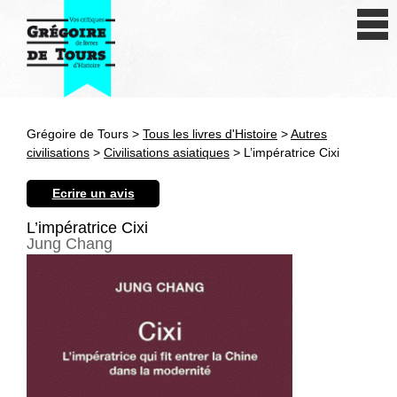
Se connecter
S'inscrire
Créer une fiche livre
Grégoire de Tours >
Tous les livres d'Histoire
>
Autres
Antiquité
civilisations
>
Civilisations asiatiques
> L’impératrice Cixi
Moyen Age
Ecrire un avis
Epoque moderne
L’impératrice Cixi
Jung Chang
Révolution et XIXe siècle
XXe siècle
Autres civilisations
Thématiques