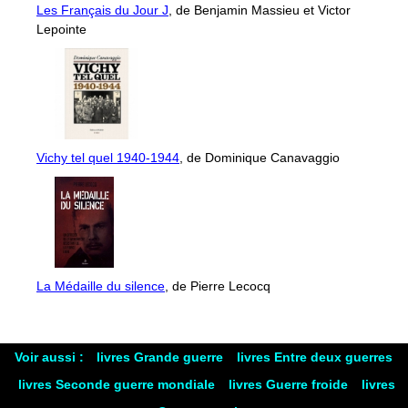
Les Français du Jour J
, de Benjamin Massieu et Victor
Lepointe
Vichy tel quel 1940-1944
, de Dominique Canavaggio
La Médaille du silence
, de Pierre Lecocq
Voir aussi :
livres Grande guerre
livres Entre deux guerres
livres Seconde guerre mondiale
livres Guerre froide
livres