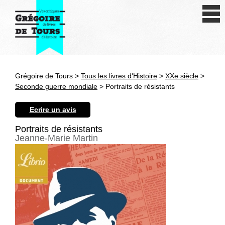
Se connecter
S'inscrire
Créer une fiche livre
Grégoire de Tours >
Tous les livres d'Histoire
>
XXe siècle
>
Antiquité
Seconde guerre mondiale
> Portraits de résistants
Moyen Age
Ecrire un avis
Epoque moderne
Portraits de résistants
Jeanne-Marie Martin
Révolution et XIXe siècle
XXe siècle
Autres civilisations
Thématiques