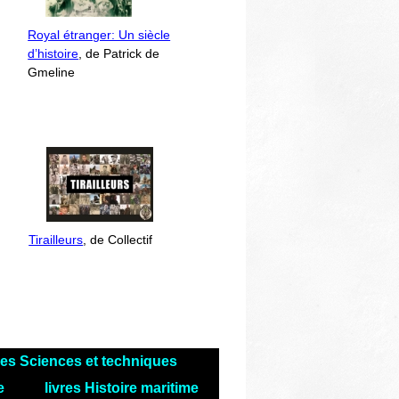
Royal étranger: Un siècle
d’histoire
, de Patrick de
Gmeline
Tirailleurs
, de Collectif
res Sciences et techniques
le
livres Histoire maritime