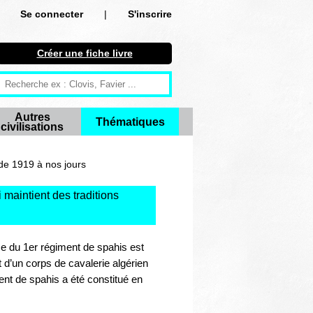
Se connecter
|
S'inscrire
Se connecter
Créer une fiche livre
S'inscrire
Créer une fiche livre
Autres
Thématiques
civilisations
Antiquité
Moyen Age
de 1919 à nos jours
Epoque moderne
 maintient des traditions
Révolution et XIXe siècle
ise du 1er régiment de spahis est
XXe siècle
 d’un corps de cavalerie algérien
ent de spahis a été constitué en
Autres civilisations