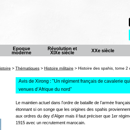
Epoque
Révolution et
XXe siècle
moderne
XIXe siècle
istoire
>
Thématiques
>
Histoire militaire
> Histoire des spahis, tome 2 
Avis de Xirong : "
Un régiment français de cavalerie qui
venues d’Afrique du nord
"
Le maintien actuel dans l'ordre de bataille de l'armée frança
étonnant si on songe que les origines des spahis proviennent
aux ordres du dey d'Alger mais il faut préciser que 1er régim
1915 avec un recrutement marocain.