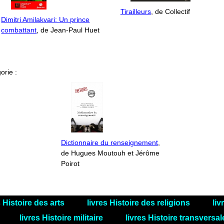
Tirailleurs
, de Collectif
Dimitri Amilakvari: Un prince
combattant
, de Jean-Paul Huet
orie :
Dictionnaire du renseignement
,
de Hugues Moutouh et Jérôme
Poirot
s Histoire des arts
livres Histoire des religions
liv
livres Histoire militaire
livres Histoire transversa