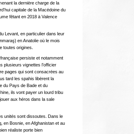
Thématiques
menant la dernière charge de la
d'hui capitale de la Macédoine du
lume fêtant en 2018 à Valence
u Levant, en particulier dans leur
nmaraş) en Anatolie où le mois
e toutes origines.
 française persiste et notamment
 plusieurs vignettes l’officier
tre pages qui sont consacrées au
tard les spahis libèrent la
ête du Pays de Bade et du
ne, ils vont payer un lourd tribu
ouer aux héros dans la sale
s unités sont dissoutes. Dans le
q, en Bosnie, en Afghanistan et au
ien réaliste porte bien