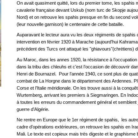
On avait quasiment quitté, lors du premier tome, les spahis 
cavalerie française devant Uskub (nom turc de Skopje aujour
Nord) et on retrouve les spahis presque en fin du second vo
(leur nouvelle garnison) le centenaire de cette bataille.
Auparavant le lecteur aura vu les deux régiments de spahis d
intervention en février 1920 à Marache (aujourd’hui Kahrama
précédent des Turcs ont attaqué les "ghiavours"(chrétiens) d
Au Maroc, dans les annes 1920, la résistance à l’occupation
dans la tribu des chleuhs et c’est l’occasion de découvrir dans
Henri de Bournazel. Pour l’année 1940, ce sont plus de qua
combat de La Horgne dans le département des Ardennes. Plus 
Corse et l’Italie méridionale. On les trouve aussi à la conqu
Wurtemberg, arrivant les premiers à Siegmaringen. En Indochi
à toutes les erreurs du commandement général et semblent j
guerre d’Algérie.
Ne rentre en Europe que le 1er régiment de spahis, les autre
cadre d’opérations extérieures, on retrouve les spahis en Ira
Mali. Le texte est copieux mais très digeste et le graphisme b