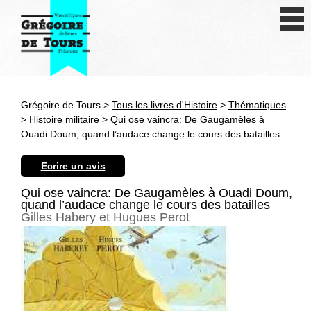
Se connecter
S'inscrire
Créer une fiche livre
Grégoire de Tours >
Tous les livres d'Histoire
>
Thématiques
Antiquité
>
Histoire militaire
> Qui ose vaincra: De Gaugamèles à
Ouadi Doum, quand l’audace change le cours des batailles
Moyen Age
Ecrire un avis
Epoque moderne
Qui ose vaincra: De Gaugamèles à Ouadi Doum,
quand l’audace change le cours des batailles
Révolution et XIXe siècle
Gilles Habery et Hugues Perot
XXe siècle
Autres civilisations
Thématiques