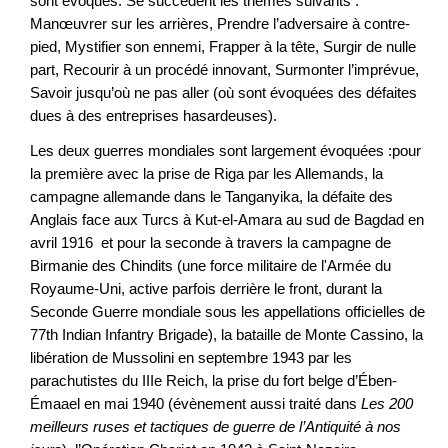
sont évoqués. Se succèdent les thèmes suivants :
Manœuvrer sur les arrières, Prendre l’adversaire à contre-
pied, Mystifier son ennemi, Frapper à la tête, Surgir de nulle
part, Recourir à un procédé innovant, Surmonter l’imprévue,
Savoir jusqu’où ne pas aller (où sont évoquées des défaites
dues à des entreprises hasardeuses).
Les deux guerres mondiales sont largement évoquées :pour
la première avec la prise de Riga par les Allemands, la
campagne allemande dans le Tanganyika, la défaite des
Anglais face aux Turcs à Kut-el-Amara au sud de Bagdad en
avril 1916 et pour la seconde à travers la campagne de
Birmanie des Chindits (une force militaire de l'Armée du
Royaume-Uni, active parfois derrière le front, durant la
Seconde Guerre mondiale sous les appellations officielles de
77th Indian Infantry Brigade), la bataille de Monte Cassino, la
libération de Mussolini en septembre 1943 par les
parachutistes du IIIe Reich, la prise du fort belge d’Ében-
Émaael en mai 1940 (évènement aussi traité dans
Les 200
meilleurs ruses et tactiques de guerre de l’Antiquité à nos