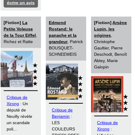
écrire un avis
[Fiction]
La
Edmond
[Fiction]
Arsène
Petite Voleuse
Rostand: le
Lupin, les
de la Tour Eiffel
,
panache et la
origines
,
Richez et Ratte
grandeur
, Patrick
Christophe
BOUSQUET-
Gaultier, Pierre
SCHNEEWEIS
Deschodt, Benoît
Abtey, Marie
Galopin
Critique de
Xirong
: Un
député de
Critique de
Neuilly révèle
Benjamin
:
un scandale
LES
Critique de
poli...
COULEURS
Xirong
: