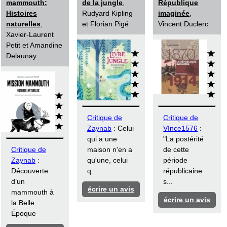
mammouth:
de la jungle
,
République
Histoires
Rudyard Kipling
imaginée
,
naturelles
,
et Florian Pigé
Vincent Duclerc
Xavier-Laurent
Petit et Amandine
Delaunay
Critique de
Critique de
Zaynab
: Celui
VInce1576
:
qui a une
"La postérité
Critique de
maison n'en a
de cette
Zaynab
:
qu'une, celui
période
Découverte
q...
républicaine
d’un
s...
écrire un avis
mammouth à
écrire un avis
la Belle
Époque