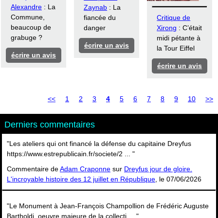
Alexandre
: La
Zaynab
: La
Commune,
fiancée du
Critique de
beaucoup de
danger
Xirong
: C’était
grabuge ?
midi pétante à
écrire un avis
la Tour Eiffel
écrire un avis
écrire un avis
<<
1
2
3
4
5
6
7
8
9
10
>>
Derniers commentaires
"Les ateliers qui ont financé la défense du capitaine Dreyfus
https://www.estrepublicain.fr/societe/2 ... "
Commentaire de
Adam Craponne
sur
Dreyfus jour de gloire.
L'incroyable histoire des 12 juillet en République
, le 07/06/2026
"Le Monument à Jean-François Champollion de Frédéric Auguste
Bartholdi, oeuvre majeure de la collecti ... "