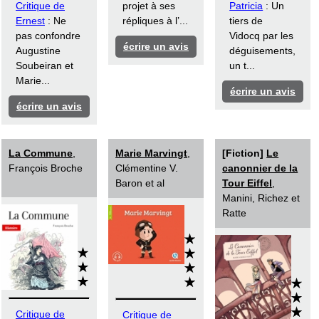
Critique de
projet à ses
Patricia
: Un
Ernest
: Ne
répliques à l’...
tiers de
pas confondre
Vidocq par les
écrire un avis
Augustine
déguisements,
Soubeiran et
un t...
Marie...
écrire un avis
écrire un avis
La Commune
,
Marie Marvingt
,
[Fiction]
Le
François Broche
Clémentine V.
canonnier de la
Baron et al
Tour Eiffel
,
Manini, Richez et
Ratte
Critique de
Critique de