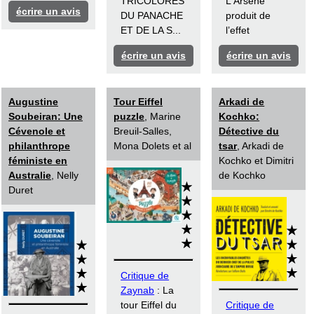
TRICOLORES
L'Arsène
écrire un avis
DU PANACHE
produit de
ET DE LA S...
l’effet
écrire un avis
écrire un avis
Augustine
Tour Eiffel
Arkadi de
Soubeiran: Une
puzzle
, Marine
Kochko:
Cévenole et
Breuil-Salles,
Détective du
philanthrope
Mona Dolets et al
tsar
, Arkadi de
féministe en
Kochko et Dimitri
Australie
, Nelly
de Kochko
Duret
Critique de
Zaynab
: La
tour Eiffel du
Critique de