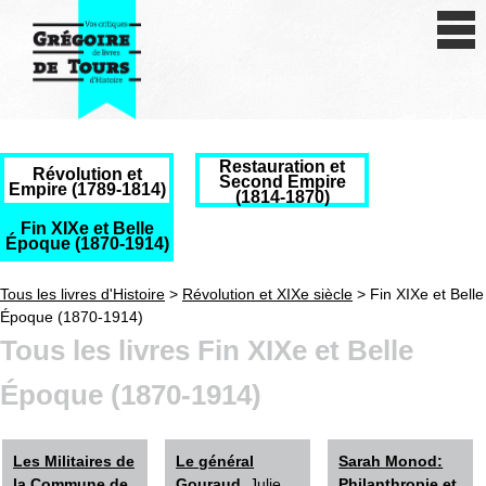
Se connecter
S'inscrire
Créer une fiche livre
Restauration et
Révolution et
Antiquité
Second Empire
Empire (1789-1814)
(1814-1870)
Moyen Age
Fin XIXe et Belle
Époque (1870-1914)
Epoque moderne
Tous les livres d'Histoire
>
Révolution et XIXe siècle
> Fin XIXe et Belle
Époque (1870-1914)
Révolution et XIXe siècle
Tous les livres Fin XIXe et Belle
XXe siècle
Époque (1870-1914)
Autres civilisations
Les Militaires de
Le général
Sarah Monod:
Thématiques
la Commune de
Gouraud
, Julie
Philanthropie et