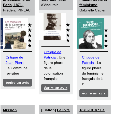
Paris, 1871,
,
d’Andurain
féminisme
,
Frédéric PINEAU
Gabrielle Cadier
Critique de
Critique de
Patricia
: Une
Critique de
Jean-Pierre
:
figure phare
Patricia
: La
La Commune
de la
figure phare
revisitée
colonisation
du féminisme
française
français de la
écrire un avis
B...
écrire un avis
écrire un avis
Mission
[Fiction]
Le livre
1870-1914 : La