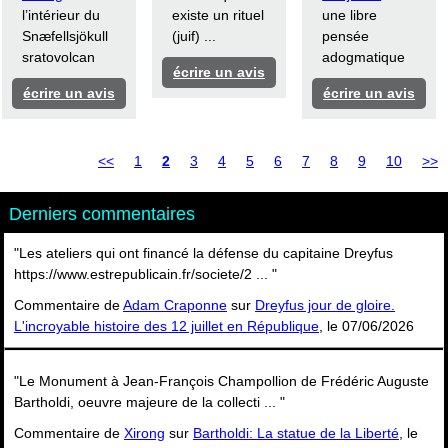
l’intérieur du
existe un rituel
une libre
Snæfellsjökull
(juif) ...
pensée
sratovolcan
adogmatique
écrire un avis
écrire un avis
écrire un avis
<<
1
2
3
4
5
6
7
8
9
10
>>
Derniers commentaires
"Les ateliers qui ont financé la défense du capitaine Dreyfus
https://www.estrepublicain.fr/societe/2 ... "
Commentaire de
Adam Craponne
sur
Dreyfus jour de gloire.
L'incroyable histoire des 12 juillet en République
, le 07/06/2026
"Le Monument à Jean-François Champollion de Frédéric Auguste
Bartholdi, oeuvre majeure de la collecti ... "
Commentaire de
Xirong
sur
Bartholdi: La statue de la Liberté
, le