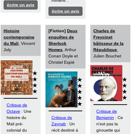
minière...
écrire un avis
écrire un avis
Histoire
[Fiction]
Deux
Charles de
contemporaine
enquêtes de
Freycinet
du Mali
, Vincent
Sherlock
bâtisseur de la
Joly
Homes
, Arthur
République
,
Conan Doyle et
Julien Bouchet
Christel Espié
Critique de
Octave
: Une
Critique de
histoire du
Critique de
Benjamin
: Ce
Mali pré-
Zaynab
: Un
n'est pas la
colonial du
récit destiné à
girouette qui