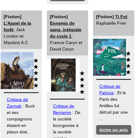
[Fiction]
[Fiction]
[Fiction]
Ti Fol
,
L’Appel de la
Ennemis de
Raphaëlle Frier
forêt
, Jack
sang, intégrale
London et
du cycle 1
,
Mautizio A.C
Francis Caryn et
David Caryn
Critique de
Patricia
: Et le
Paris des
Critique de
Antilles fut
Zaynab
: Buck
Critique de
détruit par une
et ses
Benjamin
: De
...
compagnons
la société
étaient en
bourgeoise à
écrire un avis
piteux état...
la société