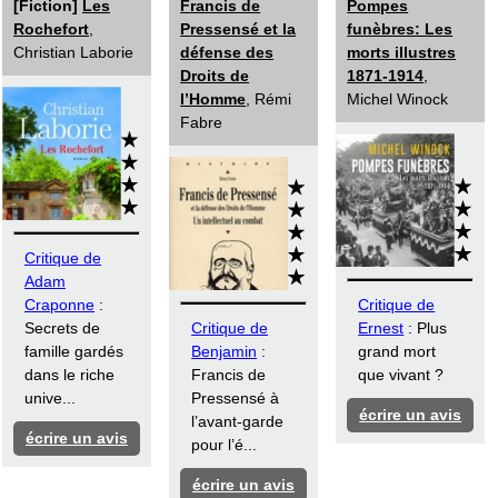
[Fiction]
Les
Francis de
Pompes
Rochefort
,
Pressensé et la
funèbres: Les
Christian Laborie
défense des
morts illustres
Droits de
1871-1914
,
l’Homme
, Rémi
Michel Winock
Fabre
Critique de
Adam
Craponne
:
Critique de
Secrets de
Critique de
Ernest
: Plus
famille gardés
Benjamin
:
grand mort
dans le riche
Francis de
que vivant ?
unive...
Pressensé à
écrire un avis
l’avant-garde
écrire un avis
pour l’é...
écrire un avis