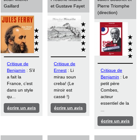
Gaillard
et Gustave Fayet
Pierre Triomphe
(direction)
Critique de
Critique de
Benjamin
: S’il
Ernest
: Li
Critique de
a fait la
mirau soun
Benjamin
: Le
France, c’est
creba! (Le
petit père
dans un style
miroir est
Combes,
qu...
cassé !)
acteur
essentiel de la
écrire un avis
écrire un avis
...
écrire un avis