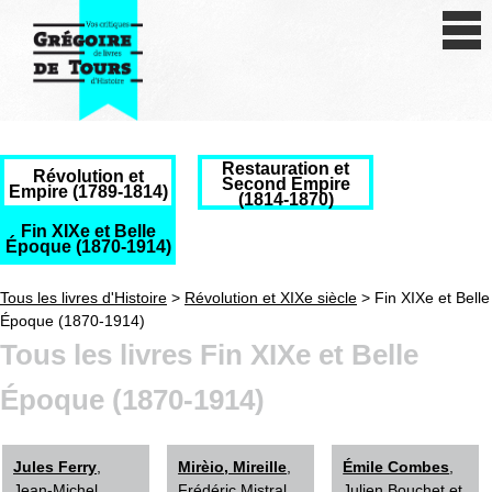
Se connecter
S'inscrire
Créer une fiche livre
Restauration et
Révolution et
Antiquité
Second Empire
Empire (1789-1814)
(1814-1870)
Moyen Age
Fin XIXe et Belle
Époque (1870-1914)
Epoque moderne
Tous les livres d'Histoire
>
Révolution et XIXe siècle
> Fin XIXe et Belle
Époque (1870-1914)
Révolution et XIXe siècle
Tous les livres Fin XIXe et Belle
XXe siècle
Époque (1870-1914)
Autres civilisations
Jules Ferry
,
Mirèio, Mireille
,
Émile Combes
,
Thématiques
Jean-Michel
Frédéric Mistral
Julien Bouchet et