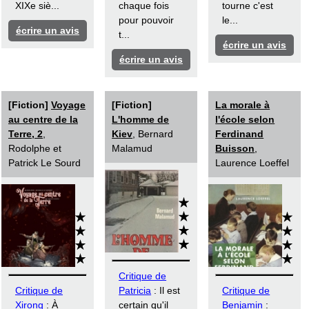
XIXe siè...
chaque fois
tourne c'est
pour pouvoir
le...
écrire un avis
t...
écrire un avis
écrire un avis
[Fiction]
Voyage
[Fiction]
La morale à
au centre de la
L'homme de
l'école selon
Terre, 2
,
Kiev
, Bernard
Ferdinand
Rodolphe et
Malamud
Buisson
,
Patrick Le Sourd
Laurence Loeffel
Critique de
Critique de
Patricia
: Il est
Critique de
Xirong
: À
certain qu'il
Benjamin
: