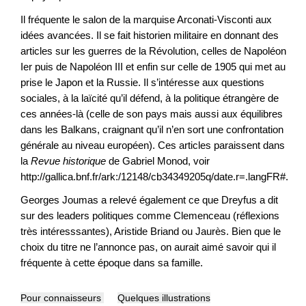
Il fréquente le salon de la marquise Arconati-Visconti aux
idées avancées. Il se fait historien militaire en donnant des
articles sur les guerres de la Révolution, celles de Napoléon
Ier puis de Napoléon III et enfin sur celle de 1905 qui met au
prise le Japon et la Russie. Il s’intéresse aux questions
sociales, à la laïcité qu’il défend, à la politique étrangère de
ces années-là (celle de son pays mais aussi aux équilibres
dans les Balkans, craignant qu’il n’en sort une confrontation
générale au niveau européen). Ces articles paraissent dans
la
Revue historique
de Gabriel Monod, voir
http://gallica.bnf.fr/ark:/12148/cb34349205q/date.r=.langFR#.
Georges Joumas a relevé également ce que Dreyfus a dit
sur des leaders politiques comme Clemenceau (réflexions
très intéresssantes), Aristide Briand ou Jaurès. Bien que le
choix du titre ne l’annonce pas, on aurait aimé savoir qui il
fréquente à cette époque dans sa famille.
Pour connaisseurs
Quelques illustrations