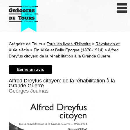
Se connecter
S'inscrire
Créer une fiche livre
Grégoire de Tours >
Tous les livres d'Histoire
>
Révolution et
Antiquité
XIXe siècle
>
Fin XIXe et Belle Époque (1870-1914)
> Alfred
Dreyfus citoyen: de la réhabilitation à la Grande Guerre
Moyen Age
Ecrire un avis
Epoque moderne
Alfred Dreyfus citoyen: de la réhabilitation à la
Grande Guerre
Révolution et XIXe siècle
Georges Joumas
XXe siècle
Autres civilisations
Thématiques