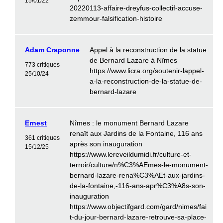
15/01/22
20220113-affaire-dreyfus-collectif-accuse-
zemmour-falsification-histoire
Adam Craponne
Appel à la reconstruction de la statue
de Bernard Lazare à Nîmes
773 critiques
https://www.licra.org/soutenir-lappel-
25/10/24
a-la-reconstruction-de-la-statue-de-
bernard-lazare
Ernest
Nîmes : le monument Bernard Lazare
renaît aux Jardins de la Fontaine, 116 ans
361 critiques
après son inauguration
15/12/25
https://www.lereveildumidi.fr/culture-et-
terroir/culture/n%C3%AEmes-le-monument-
bernard-lazare-rena%C3%AEt-aux-jardins-
de-la-fontaine,-116-ans-apr%C3%A8s-son-
inauguration
https://www.objectifgard.com/gard/nimes/fai
t-du-jour-bernard-lazare-retrouve-sa-place-