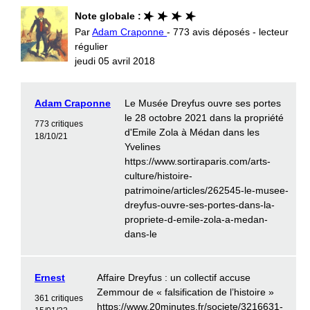
Note globale :
Par
Adam Craponne
- 773 avis déposés - lecteur
régulier
jeudi 05 avril 2018
Adam Craponne
Le Musée Dreyfus ouvre ses portes
le 28 octobre 2021 dans la propriété
773 critiques
d'Emile Zola à Médan dans les
18/10/21
Yvelines
https://www.sortiraparis.com/arts-
culture/histoire-
patrimoine/articles/262545-le-musee-
dreyfus-ouvre-ses-portes-dans-la-
propriete-d-emile-zola-a-medan-
dans-le
Ernest
Affaire Dreyfus : un collectif accuse
Zemmour de « falsification de l’histoire »
361 critiques
https://www.20minutes.fr/societe/3216631-