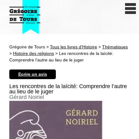
Se connecter
S'inscrire
Créer une fiche livre
Grégoire de Tours >
Tous les livres d'Histoire
>
Thématiques
Antiquité
>
Histoire des religions
> Les rencontres de la laïcité:
Comprendre l’autre au lieu de le juger
Moyen Age
Ecrire un avis
Epoque moderne
Les rencontres de la laïcité: Comprendre l’autre
au lieu de le juger
Révolution et XIXe siècle
Gérard Noiriel
XXe siècle
Autres civilisations
Thématiques