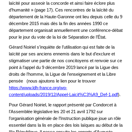
laïcité pour asseoir la concorde et ainsi faire éclore plus
d’humanité » (page 17). Ces rencontres de la laïcité du
département de la Haute-Garonne ont lieu depuis celle du 9
décembre 2015 mais dès la fin des années 1990 ce
département organisait annuellement une conférence-débat
pour le jour du vote de la loi de Séparation de l’État.
Gérard Noiriel s’inquiète de l’utilisation qui est faite de la
laïcité par ses anciens ennemis dans le but d’exclure et
stigmatiser une partie de nos concitoyens et renvoie sur ce
point à l’appel du 9 décembre 2019 lancé par la Ligue des
droits de l’homme, la Ligue de l’enseignement et la Libre
pensée (nous ajoutons le lien pour le trouver
https://www.ldh-france.org/wp-
content/uploads/2019/12/Appel-Laicit%C3%A9_Def-1.pdf
).
Pour Gérard Noiriel, le rapport présenté par Condorcet à
l’Assemblée législative les 20 et 21 avril 1792 sur
l’organisation générale de l’Instruction publique joue un rôle
essentiel dans la lis en place des lois laïques au début de la
IIIe République. Il passe ensuite les apports d’Auguste