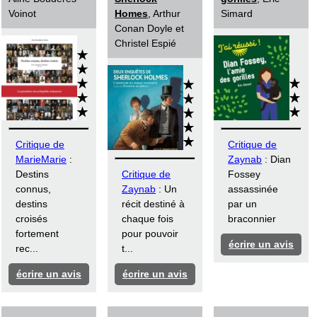
Voinot
Homes
, Arthur
Simard
Conan Doyle et
Christel Espié
Critique de
Critique de
MarieMarie
:
Zaynab
: Dian
Destins
Critique de
Fossey
connus,
Zaynab
: Un
assassinée
destins
récit destiné à
par un
croisés
chaque fois
braconnier
fortement
pour pouvoir
écrire un avis
rec...
t...
écrire un avis
écrire un avis