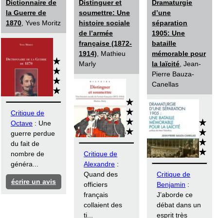
Dictionnaire de
Distinguer et
Dramaturgie
la Guerre de
soumettre: Une
d’une
1870
, Yves Moritz
histoire sociale
séparation
de l’armée
1905: Une
française (1872-
bataille
1914)
, Mathieu
mémorable pour
Marly
la laïcité
, Jean-
Pierre Bauza-
Canellas
Critique de
Octave
: Une
guerre perdue
du fait de
nombre de
Critique de
généra...
Alexandre
:
Quand des
Critique de
écrire un avis
officiers
Benjamin
:
français
J’aborde ce
collaient des
débat dans un
ti...
esprit très