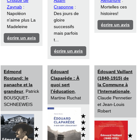
Critique de
Adam
Alexandre
:
Zaynab
:
Craponne
:
Mortelles ces
Napoléon
Des jours de
histoires!
n'aime plus La
gloire
écrire un avis
Madeleine
successifs
mais parfois
écrire un avis
t...
écrire un avis
Edmond
Édouard
Édouard Vaillant
Rostand: le
Claparède : À
(1840-1915) de
panache et la
quoi sert
la Commune à
grandeur
, Patrick
l’éducation
,
l’Internationale
,
BOUSQUET-
Martine Ruchat
Claude Pennetier
SCHNEEWEIS
et Jean-Louis
Robert