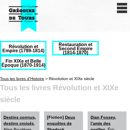
Se connecter
S'inscrire
Créer une fiche livre
Restauration et
Révolution et
Antiquité
Second Empire
Empire (1789-1814)
(1814-1870)
Moyen Age
Fin XIXe et Belle
Époque (1870-1914)
Epoque moderne
Tous les livres d'Histoire
> Révolution et XIXe siècle
Tous les livres Révolution et XIXe
Révolution et XIXe siècle
siècle
XXe siècle
Autres civilisations
Destins connus,
[Fiction]
Deux
Dian Fossey,
destins croisés
,
enquêtes de
l’amie des
Thématiques
Aline Boudères
Sherlock
gorilles
, Éric