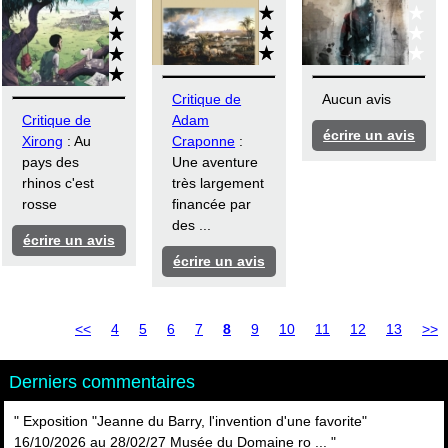
Critique de
Aucun avis
Critique de
Adam
écrire un avis
Xirong
: Au
Craponne
:
pays des
Une aventure
rhinos c'est
très largement
rosse
financée par
des ...
écrire un avis
écrire un avis
<<
4
5
6
7
8
9
10
11
12
13
>>
Derniers commentaires
" Exposition "Jeanne du Barry, l'invention d'une favorite"
16/10/2026 au 28/02/27 Musée du Domaine ro ... "