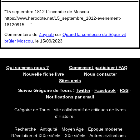
"15 septembre 1812 L'incendie de Moscou
https://www.herodote.net/15_septembre_1812-evenement-
18120915 ... "
Commentaire de
Zaynab
sur
Quand la comtesse de Ségur vit
brûler Moscou
, le 15/09/2023
Qui sommes nous ?
Commment participer / FAQ
Nouvelle fiche livre
Nous contacter
Sites amis
Suivez Grégoire de Tours :
Twitter
-
Facebook
-
RSS
-
Notifications par email
Grégoire de Tours : site collaboratif de critiques de livres
d'Histoire.
Recherche
Antiquité
Moyen Age
Epoque moderne
Révolution et XIXe siècle
XXe siècle
Autres civilisations