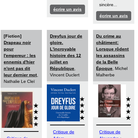
sincère...
écrire un avis
écrire un avis
[Fiction]
Dreyfus jour de
Du crime au
Drapeau noir
gloire.
châtiment:
pour
L'incroyable
Lorsque rôdent
l'empereur : les
histoire des 12
les assassins
ennemis d'hier
juillet en
de la Belle
n'ont pas dit
République
,
Époque
, Michel
leur dernier mot
,
Vincent Duclert
Malherbe
Nathalie Le Cleï
Critique de
Critique de