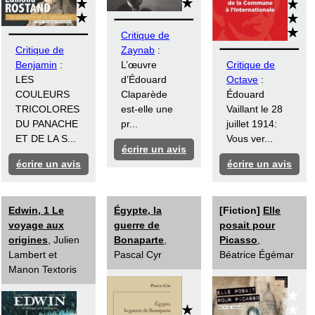
Critique de
Critique de
Zaynab
:
Benjamin
:
L’œuvre
Critique de
LES
d’Édouard
Octave
:
COULEURS
Claparède
Édouard
TRICOLORES
est-elle une
Vaillant le 28
DU PANACHE
pr...
juillet 1914:
ET DE LA S...
Vous ver...
écrire un avis
écrire un avis
écrire un avis
Edwin, 1 Le
Égypte, la
[Fiction]
Elle
voyage aux
guerre de
posait pour
origines
, Julien
Bonaparte
,
Picasso
,
Lambert et
Pascal Cyr
Béatrice Égémar
Manon Textoris