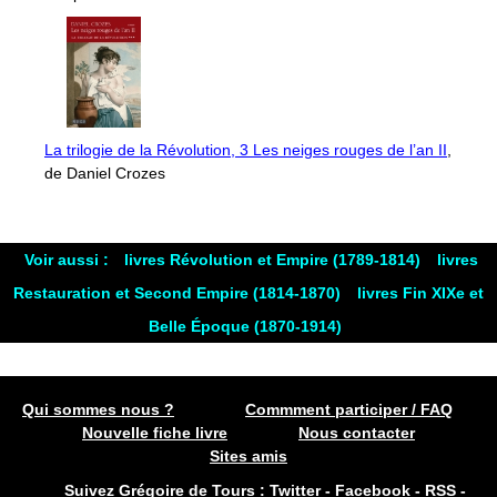
La trilogie de la Révolution, 3 Les neiges rouges de l’an II
,
de Daniel Crozes
Voir aussi :
livres Révolution et Empire (1789-1814)
livres
Restauration et Second Empire (1814-1870)
livres Fin XIXe et
Belle Époque (1870-1914)
Qui sommes nous ?
Commment participer / FAQ
Nouvelle fiche livre
Nous contacter
Sites amis
Suivez Grégoire de Tours :
Twitter
-
Facebook
-
RSS
-