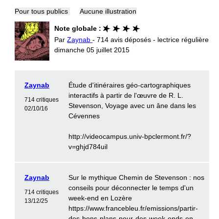
Pour tous publics
Aucune illustration
Note globale :
Par
Zaynab
- 714 avis déposés - lectrice régulière
dimanche 05 juillet 2015
Zaynab
Étude d'itinéraires géo-cartographiques
interactifs à partir de l'œuvre de R. L.
714 critiques
Stevenson, Voyage avec un âne dans les
02/10/16
Cévennes
http://videocampus.univ-bpclermont.fr/?
v=ghjd784uil
Zaynab
Sur le mythique Chemin de Stevenson : nos
conseils pour déconnecter le temps d'un
714 critiques
week-end en Lozère
13/12/25
https://www.francebleu.fr/emissions/partir-
des-bons-plans-pour-des-week-ends-en-