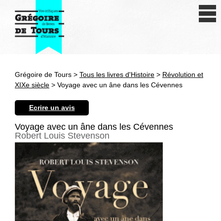
Se connecter
S'inscrire
Créer une fiche livre
Grégoire de Tours >
Tous les livres d'Histoire
>
Révolution et
Antiquité
XIXe siècle
> Voyage avec un âne dans les Cévennes
Moyen Age
Ecrire un avis
Epoque moderne
Voyage avec un âne dans les Cévennes
Robert Louis Stevenson
Révolution et XIXe siècle
XXe siècle
Autres civilisations
Thématiques