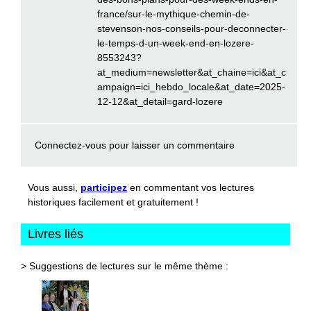
france/sur-le-mythique-chemin-de-
stevenson-nos-conseils-pour-deconnecter-
le-temps-d-un-week-end-en-lozere-
8553243?
at_medium=newsletter&at_chaine=ici&at_c
ampaign=ici_hebdo_locale&at_date=2025-
12-12&at_detail=gard-lozere
Connectez-vous
pour laisser un commentaire
Vous aussi,
participez
en commentant vos lectures
historiques facilement et gratuitement !
Livres liés
> Suggestions de lectures sur le même thème :