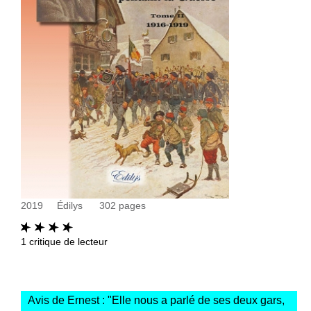
2019
Édilys
302
pages
1
critique de lecteur
Avis de Ernest : "
Elle nous a parlé de ses deux gars,