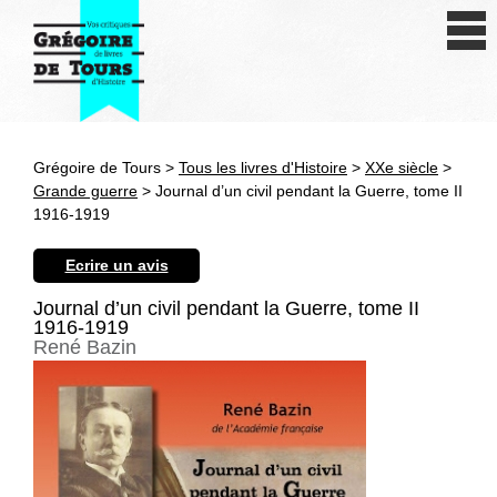
Se connecter
S'inscrire
Créer une fiche livre
Grégoire de Tours >
Tous les livres d'Histoire
>
XXe siècle
>
Antiquité
Grande guerre
> Journal d’un civil pendant la Guerre, tome II
1916-1919
Moyen Age
Ecrire un avis
Epoque moderne
Journal d’un civil pendant la Guerre, tome II
1916-1919
Révolution et XIXe siècle
René Bazin
XXe siècle
Autres civilisations
Thématiques