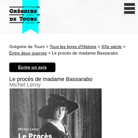
Se connecter
S'inscrire
Créer une fiche livre
Grégoire de Tours >
Tous les livres d'Histoire
>
XXe siècle
>
Antiquité
Entre deux guerres
> Le procès de madame Bassarabo
Moyen Age
Ecrire un avis
Epoque moderne
Le procès de madame Bassarabo
Michel Leroy
Révolution et XIXe siècle
XXe siècle
Autres civilisations
Thématiques