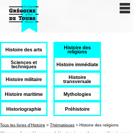
Se connecter
S'inscrire
Créer une fiche livre
Histoire des
Antiquité
Histoire des arts
religions
Moyen Age
Sciences et
Histoire immédiate
techniques
Epoque moderne
Histoire
Histoire militaire
transversale
Révolution et XIXe siècle
Histoire maritime
Mythologies
XXe siècle
Historiographie
Préhistoire
Autres civilisations
Tous les livres d'Histoire
>
Thématiques
> Histoire des religions
Thématiques