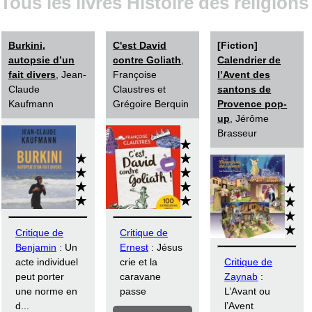
Tous les livres Histoire des religions
Burkini,
C'est David
[Fiction]
autopsie d’un
contre Goliath
,
Calendrier de
fait divers
, Jean-
Françoise
l’Avent des
Claude
Claustres et
santons de
Kaufmann
Grégoire Berquin
Provence pop-
up
, Jérôme
Brasseur
Critique de
Critique de
Benjamin
: Un
Ernest
: Jésus
acte individuel
crie et la
Critique de
peut porter
caravane
Zaynab
:
une norme en
passe
L’Avant ou
d...
l’Avent