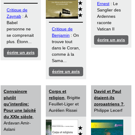
Ernest
: Le
Critique de
Sanglier des
Zaynab
: À
Ardennes
Babel
raconte
personne ne
Critique de
Vatican II
se comprenait
Benjamin
: On
écrire un avis
plus. Étonn...
trouve tout
dans le Coran,
écrire un avis
comme à la
Sama...
écrire un avis
Convaincre
Corps et
David et Paul
plutôt
religion
, Brigitte
étaient-ils
qu’interdire:
Feuillet-Liger et
zoroastriens ?
,
Pour une laïcité
Aurélien Rissei
Philippe Lecerf
du XXIe siècle
,
Ardavan Amir-
Aslani