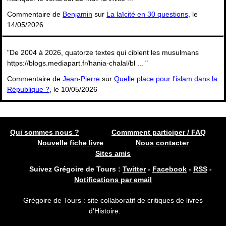
Commentaire de
Benjamin
sur
La laïcité en 30 questions
, le
14/05/2026
"De 2004 à 2026, quatorze textes qui ciblent les musulmans
https://blogs.mediapart.fr/hania-chalal/bl ... "
Commentaire de
Jean-Pierre
sur
Quelle place pour l’islam dans la
République ?
, le 10/05/2026
Qui sommes nous ?
Commment participer / FAQ
Nouvelle fiche livre
Nous contacter
Sites amis
Suivez Grégoire de Tours :
Twitter
-
Facebook
-
RSS
-
Notifications par email
Grégoire de Tours : site collaboratif de critiques de livres
d'Histoire.