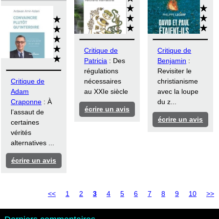
Critique de
Critique de
Patricia
: Des
Benjamin
:
régulations
Revisiter le
Critique de
nécessaires
christianisme
Adam
au XXIe siècle
avec la loupe
Craponne
: À
du z...
écrire un avis
l’assaut de
écrire un avis
certaines
vérités
alternatives ...
écrire un avis
<<
1
2
3
4
5
6
7
8
9
10
>>