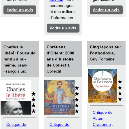
personnages
écrire un avis
écrire un avis
et des milliers
d’information...
écrire un avis
Charles le
Chrétiens
Cinq leçons sur
libéré: Foucauld
d’Orient: 2000
l’orthodoxie
,
rendu à lui-
ans d’histoire
Guy Fontaine
même
, Jean-
de Collectif
,
François Six
Collectif
Critique de
Adam
Critique de
Critique de
Craponne
: