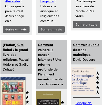
Alexandre
:
Benjamin
:
Charlemagne
Croire que le
Patrimoine
inventeur de
pauvre c’est
artistique et
l’école ? Pas
Jésus et agir
religieux des
vraim...
en c...
commun...
écrire un avis
écrire un avis
écrire un avis
[Fiction]
Cité
Comment
Communiquer la
Babel : le grand
vaincre le
doctrine
livre des
cancer
catholique
,
religions
, Pascal
islamiste? Une
David Douyère
Hédelin et Gaëlle
réforme
Duhazé
profonde de
l’islam est
incontournable
,
Jean Roquevène
Critique de