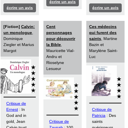
écrire un avis
écrire un avis
écrire un avis
[Fiction]
Calvin:
Cent
Ces médecins
un monologue
,
personnages
qui furent des
Dominique
pour découvrir
saints
, Martine
Ziegler et Marius
la Bible
,
Bazin et
Margot
Mauricette Vial-
Marylène Saint-
Andru et
Luc
Rioselyne
Lesueur
Critique de
Ernest
: In
Critique de
God and in
Patricia
: Des
gold, Jean
Critique de
saints
Calvin trust
Zaynab
: 100
guérisseurs