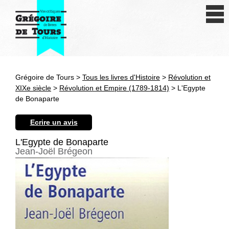
Se connecter
S'inscrire
Créer une fiche livre
Grégoire de Tours >
Tous les livres d'Histoire
>
Révolution et
Antiquité
XIXe siècle
>
Révolution et Empire (1789-1814)
> L'Egypte
de Bonaparte
Moyen Age
Ecrire un avis
Epoque moderne
L'Egypte de Bonaparte
Jean-Joël Brégeon
Révolution et XIXe siècle
XXe siècle
Autres civilisations
Thématiques