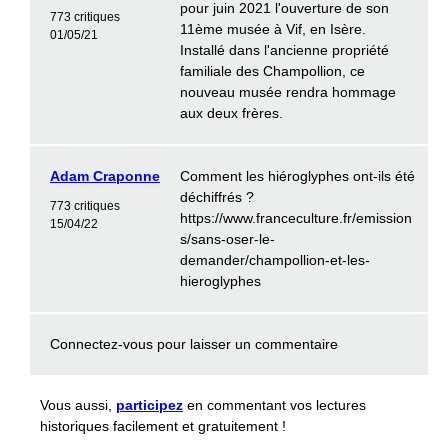
pour juin 2021 l'ouverture de son
773 critiques
11ème musée à Vif, en Isère.
01/05/21
Installé dans l'ancienne propriété
familiale des Champollion, ce
nouveau musée rendra hommage
aux deux frères.
Adam Craponne
Comment les hiéroglyphes ont-ils été
déchiffrés ?
773 critiques
https://www.franceculture.fr/emission
15/04/22
s/sans-oser-le-
demander/champollion-et-les-
hieroglyphes
Connectez-vous
pour laisser un commentaire
Vous aussi,
participez
en commentant vos lectures
historiques facilement et gratuitement !