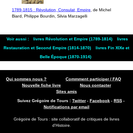
1789-1815 : Révolution, Consulat, Empire
, de Michel
Biard, Philippe Bourdin, Silvia Marzagelli
Voir aussi :
livres Révolution et Empire (1789-1814)
livres
Restauration et Second Empire (1814-1870)
livres Fin XIXe et
Belle Époque (1870-1914)
Qui sommes nous ?
Commment participer / FAQ
Nouvelle fiche livre
Nous contacter
Sites amis
Suivez Grégoire de Tours :
Twitter
-
Facebook
-
RSS
-
Notifications par email
Grégoire de Tours : site collaboratif de critiques de livres
d'Histoire.