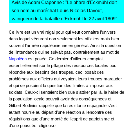
Avis de Adam Craponne : "
Le phare d'Eckmühl doit
son nom au maréchal Louis-Nicolas Davout,
vainqueur de la bataille d’Eckmühl le 22 avril 1809
"
Ce livre est un vrai régal pour qui veut connaître l’univers
dans lequel vécurent non seulement les officiers mais bien
souvent l’armée napoléonienne en général. Ainsi la question
de l’intendance qui ne suivait pas, contrairement au mot de
Napoléon
est posée. Ce dernier d’ailleurs comptait
essentiellement sur le pillage des ressources locales pour
répondre aux besoins des troupes, ceci posait des
problèmes aux officiers qui voyaient leurs troupes marauder
et qui se posaient la question des limites à imposer aux
soldats. Ceux-ci sentaient bien que s’attirer par là, la haine de
la population locale pouvait avoir des conséquences et
Gilbert Bodinier rappelle que la résistante espagnole s’est
autant nourrie au départ d’une réaction à l’encontre des
réquisitions que d’une monté de l’esprit de patriotisme et
d’une poussée religieuse.