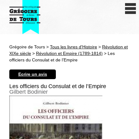
Se connecter
S'inscrire
Créer une fiche livre
Grégoire de Tours >
Tous les livres d'Histoire
>
Révolution et
Antiquité
XIXe siècle
>
Révolution et Empire (1789-1814)
> Les
officiers du Consulat et de l’Empire
Moyen Age
Ecrire un avis
Epoque moderne
Les officiers du Consulat et de l’Empire
Gilbert Bodinier
Révolution et XIXe siècle
XXe siècle
Autres civilisations
Thématiques